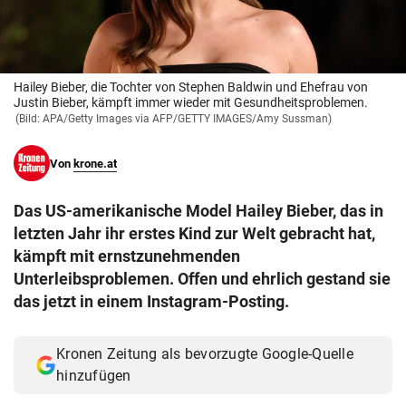
© Krone Multimedia GmbH & Co KG 2026
Muthgasse 2, 1190 Wien
Hailey Bieber, die Tochter von Stephen Baldwin und Ehefrau von
Justin Bieber, kämpft immer wieder mit Gesundheitsproblemen.
(Bild: APA/Getty Images via AFP/GETTY IMAGES/Amy Sussman)
Von
krone.at
Das US-amerikanische Model Hailey Bieber, das in
letzten Jahr ihr erstes Kind zur Welt gebracht hat,
kämpft mit ernstzunehmenden
Unterleibsproblemen. Offen und ehrlich gestand sie
das jetzt in einem Instagram-Posting.
Kronen Zeitung als bevorzugte Google-Quelle
hinzufügen