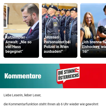
Katzentöter-
„Müssen
Anwalt: „Nie so
Personalnot bei
„Ich brenne f
viel Hass
Polizei in Wien
Eishockey, wi
begegnet“
ausbaden!“
16!“
Liebe Leserin, lieber Leser,
die Kommentarfunktion steht Ihnen ab 6 Uhr wieder wie gewohnt