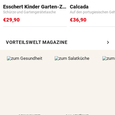
Esschert Kinder Garten-Zubehör
Calcada
Schürze und Gartengerätetasche
Auf den portugiesischen G
€29,90
€36,90
chevron_right
VORTEILSWELT MAGAZINE