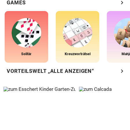
chevron_right
GAMES
Solitär
Kreuzworträtsel
Mahj
chevron_right
VORTEILSWELT „ALLE ANZEIGEN“