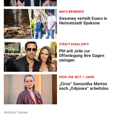
NACH BRÄNDEN
Sweeney verteilt Essen in
Heimatstadt Spokane
STREIT ESKALIERT!
Pitt will Jolie zur
Offenlegung ihre Gagen
zwingen
KEIN JOB SEIT 1 JAHR!
„Circe“ Samantha Morton
nach „Odyssee“ arbeitslos
Ähnliche Themen