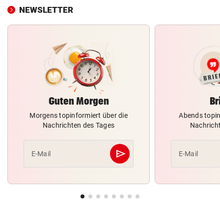
NEWSLETTER
Guten Morgen
Br
Morgens topinformiert über die
Abends topin
Nachrichten des Tages
Nachrich
send
E-Mail
E-Mail
Abschicken