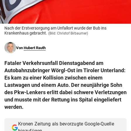
© Krone Multimedia GmbH & Co KG 2026
Muthgasse 2, 1190 Wien
Nach der Erstversorgung am Unfallort wurde der Bub ins
Krankenhaus gebracht.
(Bild: Christof Birbaumer)
Von
Hubert Rauth
Fataler Verkehrsunfall Dienstagabend am
Autobahnzubringer Wörgl-Ost im Tiroler Unterland:
Es kam zu einer Kollision zwischen einem
Lastwagen und einem Auto. Der neunjährige Sohn
des Pkw-Lenkers erlitt dabei schwere Verletzungen
und musste mit der Rettung ins Spital eingeliefert
werden.
Kronen Zeitung als bevorzugte Google-Quelle
hinzufügen