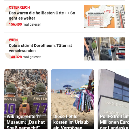
ÖSTERREICH
Das waren die heißesten Orte ++ So
geht es weiter
156.490
mal gelesen
WIEN
Cobra stürmt Dorotheum, Täter ist
verschwunden
140.328
mal gelesen
Wikinger entern
Diese Fehler
Polit-Streit u
Museum: „Das hat
kosten im Urlaub
Millionen Euro
Spaß gemacht!“
ein Vermögen
der Landeska