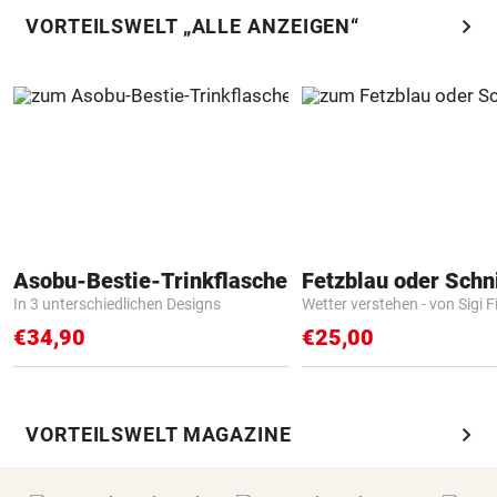
chevron_right
VORTEILSWELT „ALLE ANZEIGEN“
Asobu-Bestie-Trinkflasche
Fetzblau oder Schn
In 3 unterschiedlichen Designs
Wetter verstehen - von Sigi F
€34,90
€25,00
chevron_right
VORTEILSWELT MAGAZINE