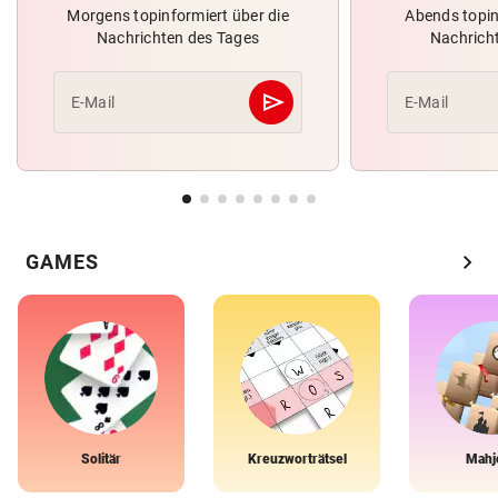
Morgens topinformiert über die
Abends topin
Nachrichten des Tages
Nachrich
send
E-Mail
E-Mail
Abschicken
chevron_right
GAMES
Solitär
Kreuzworträtsel
Mahj