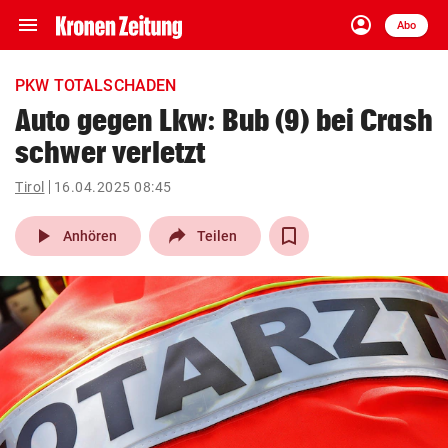
menu
account_circle
Navigation
Anmelden
Abo
close
Schließen
ein-/ausklappen
PKW TOTALSCHADEN
Abonnieren
Auto gegen Lkw: Bub (9) bei Crash
schwer verletzt
account_circle
arrow_right
Anmelden
Tirol
16.04.2025 08:45
pin_drop
arrow_right
Bundesland auswäh
Wien
play_arrow
Anhören
Teilen
bookmark
Merkliste
Suchbegriff
search
eingeben