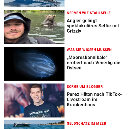
NERVEN WIE STAHLSEILE
Angler gelingt
spektakuläres Selfie mit
Grizzly
WAS SIE WISSEN MÜSSEN
„Meereskannibale“
erobert nach Venedig die
Ostsee
SORGE UM BLOGGER
Perez Hilton nach TikTok-
Livestream im
Krankenhaus
GELDSCHATZ IM MEER