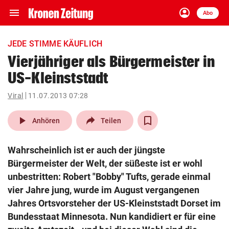
menu
account_circle
Navigation
Anmelden
Abo
close
Schließen
ein-/ausklappen
JEDE STIMME KÄUFLICH
Abonnieren
Vierjähriger als Bürgermeister in
US-Kleinststadt
account_circle
arrow_right
Anmelden
Viral
11.07.2013 07:28
pin_drop
arrow_right
Bundesland auswäh
Wien
play_arrow
Anhören
Teilen
bookmark
Merkliste
Wahrscheinlich ist er auch der jüngste
Bürgermeister der Welt, der süßeste ist er wohl
Suchbegriff
unbestritten: Robert "Bobby" Tufts, gerade einmal
search
eingeben
vier Jahre jung, wurde im August vergangenen
Jahres Ortsvorsteher der US-Kleinststadt Dorset im
Bundesstaat Minnesota. Nun kandidiert er für eine