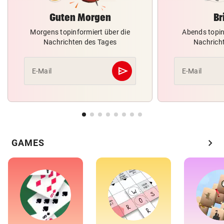
Guten Morgen
Br
Morgens topinformiert über die
Abends topin
Nachrichten des Tages
Nachrich
send
E-Mail
E-Mail
Abschicken
chevron_right
GAMES