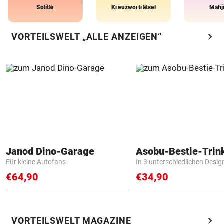
Solitär
Kreuzworträtsel
Mahj
chevron_right
VORTEILSWELT „ALLE ANZEIGEN“
Janod Dino-Garage
Asobu-Bestie-Trin
Für kleine Autofans
In 3 unterschiedlichen Desig
€64,90
€34,90
chevron_right
VORTEILSWELT MAGAZINE