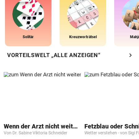
Solitär
Kreuzworträtsel
Mahj
chevron_right
VORTEILSWELT „ALLE ANZEIGEN“
Wenn der Arzt nicht weiter weiß
Fetzblau oder Schn
Von Dr. Sabine Viktoria Schneider
Wetter verstehen - von Sigi F