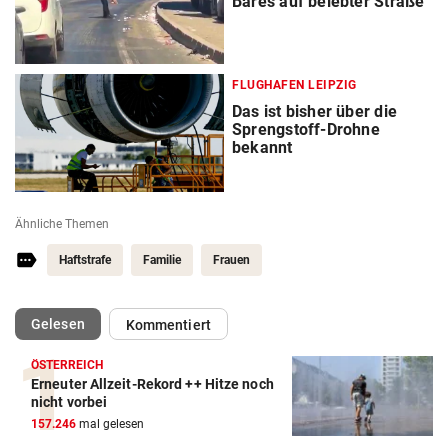
Bares auf belebter Straße
FLUGHAFEN LEIPZIG
Das ist bisher über die
Sprengstoff-Drohne
bekannt
Ähnliche Themen
Haftstrafe
Familie
Frauen
(ausgewählt)
Gelesen
Kommentiert
ÖSTERREICH
Erneuter Allzeit-Rekord ++ Hitze noch
nicht vorbei
157.246
mal gelesen