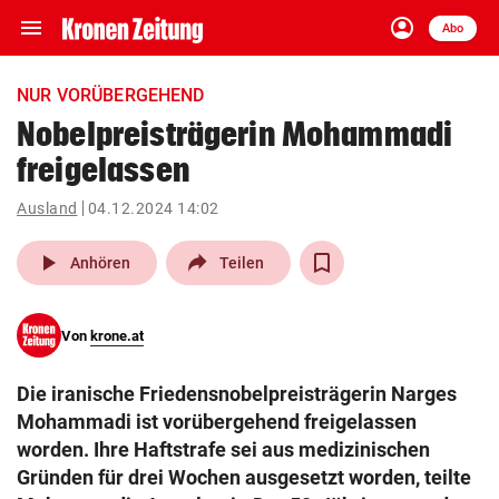
menu
account_circle
Navigation
Anmelden
Abo
close
Schließen
ein-/ausklappen
NUR VORÜBERGEHEND
Abonnieren
Nobelpreisträgerin Mohammadi
freigelassen
account_circle
arrow_right
Anmelden
Ausland
04.12.2024 14:02
pin_drop
arrow_right
Bundesland auswäh
Wien
play_arrow
Anhören
Teilen
bookmark
Merkliste
Von
krone.at
Suchbegriff
search
Die iranische Friedensnobelpreisträgerin Narges
eingeben
Mohammadi ist vorübergehend freigelassen
worden. Ihre Haftstrafe sei aus medizinischen
Gründen für drei Wochen ausgesetzt worden, teilte