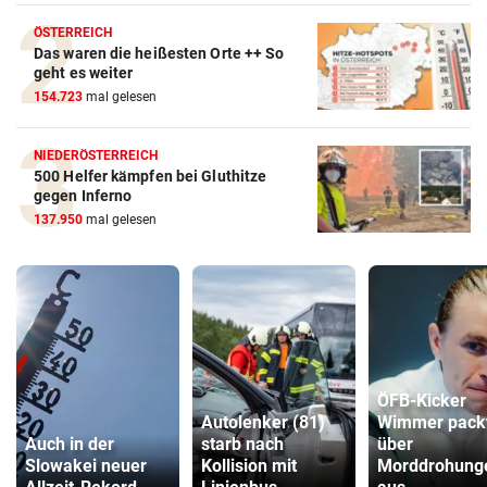
ÖSTERREICH
Das waren die heißesten Orte ++ So
geht es weiter
154.723
mal gelesen
NIEDERÖSTERREICH
500 Helfer kämpfen bei Gluthitze
gegen Inferno
137.950
mal gelesen
ÖFB-Kicker
Autolenker (81)
Wimmer pack
Auch in der
starb nach
über
Slowakei neuer
Kollision mit
Morddrohung