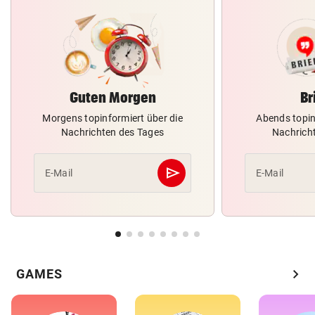
Guten Morgen
Br
Morgens topinformiert über die
Abends topin
Nachrichten des Tages
Nachrich
send
E-Mail
E-Mail
Abschicken
chevron_right
GAMES