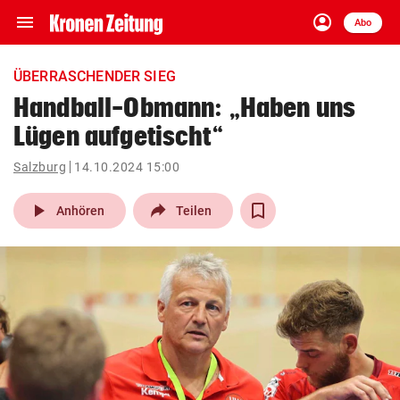
menu
account_circle
Navigation
Anmelden
Abo
close
Schließen
ein-/ausklappen
ÜBERRASCHENDER SIEG
Abonnieren
Handball-Obmann: „Haben uns
Lügen aufgetischt“
account_circle
arrow_right
Anmelden
Salzburg
14.10.2024 15:00
pin_drop
arrow_right
Bundesland auswäh
Wien
play_arrow
Anhören
Teilen
bookmark
Merkliste
Suchbegriff
search
eingeben