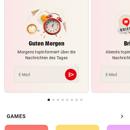
Guten Morgen
Br
Morgens topinformiert über die
Abends topin
Nachrichten des Tages
Nachrich
send
E-Mail
E-Mail
Abschicken
chevron_right
GAMES