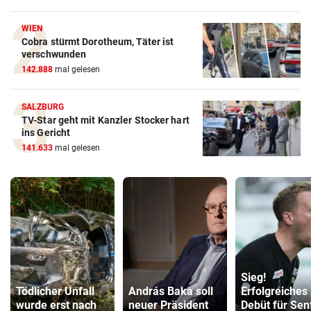
WIEN
Cobra stürmt Dorotheum, Täter ist
verschwunden
142.888
mal gelesen
SALZBURG
TV-Star geht mit Kanzler Stocker hart
ins Gericht
141.633
mal gelesen
Sieg!
Tödlicher Unfall
András Baka soll
Erfolgreiches
wurde erst nach
neuer Präsident
Debüt für Senf