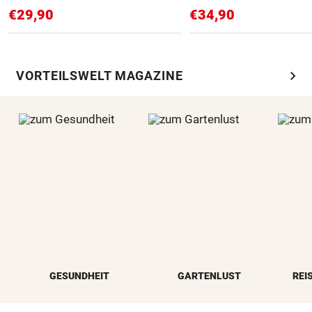
€29,90
€34,90
chevron_right
VORTEILSWELT MAGAZINE
GESUNDHEIT
GARTENLUST
REI