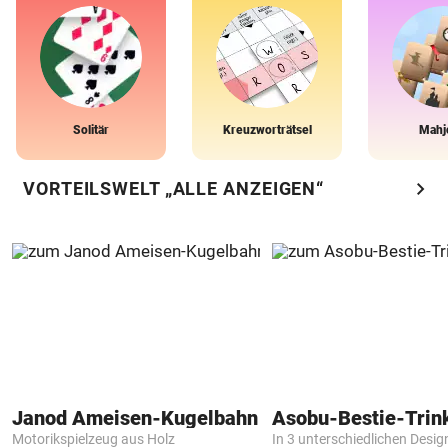
Solitär
Kreuzworträtsel
Mahj
chevron_right
VORTEILSWELT „ALLE ANZEIGEN“
Janod Ameisen-Kugelbahn
Asobu-Bestie-Trin
Motorikspielzeug aus Holz
In 3 unterschiedlichen Desig