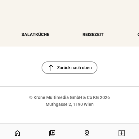
SALATKÜCHE
REISEZEIT
north
Zurück nach oben
© Krone Multimedia GmbH & Co KG 2026
Muthgasse 2, 1190 Wien
NaN%
home
pin_drop