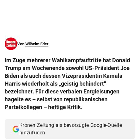
© Krone Multimedia GmbH & Co KG 2026
Muthgasse 2, 1190 Wien
Von
Wilhelm Eder
Im Zuge mehrerer Wahlkampfauftritte hat Donald
Trump am Wochenende sowohl US-Präsident Joe
Biden als auch dessen Vizepräsidentin Kamala
Harris wiederholt als „geistig behindert“
bezeichnet. Für diese verbalen Entgleisungen
hagelte es – selbst von republikanischen
Parteikollegen – heftige Kritik.
Kronen Zeitung als bevorzugte Google-Quelle
hinzufügen