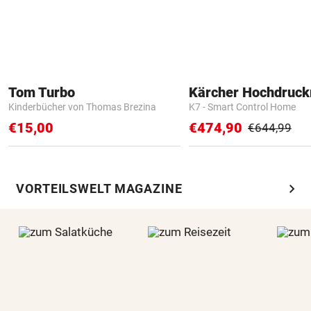
Tom Turbo
Kärcher Hochdruck
Kinderbücher von Thomas Brezina
K7 - Smart Control Home
€15,00
€474,90
€644,99
chevron_right
VORTEILSWELT MAGAZINE