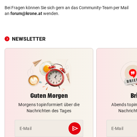
Bei Fragen können Sie sich gern an das Community-Team per Mail
an
forum@krone.at
wenden.
NEWSLETTER
Guten Morgen
Br
Morgens topinformiert über die
Abends topin
Nachrichten des Tages
Nachrich
send
E-Mail
E-Mail
Abschicken