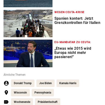
WEGEN CEUTA-KRISE
Spanien kontert: Jetzt
Grenzkontrollen für Italien
EU-MANDATAR ZU CEUTA:
„Etwas wie 2015 wird
Europa nicht mehr
passieren!“
Ähnliche Themen
Donald Trump
Joe Biden
Kamala Harris
Wisconsin
Pennsylvania
Wochenende
Präsidentschaft