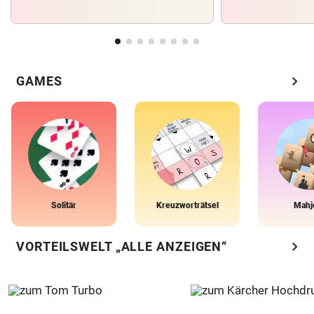
chevron_right
GAMES
Solitär
Kreuzworträtsel
Mahj
chevron_right
VORTEILSWELT „ALLE ANZEIGEN“