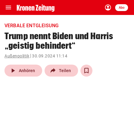
menu
account_circle
Navigation
Anmelden
Abo
close
Schließen
ein-/ausklappen
VERBALE ENTGLEISUNG
Abonnieren
Trump nennt Biden und Harris
„geistig behindert“
account_circle
arrow_right
Anmelden
Außenpolitik
30.09.2024 11:14
pin_drop
arrow_right
Bundesland auswäh
Wien
play_arrow
Anhören
Teilen
bookmark
Merkliste
Suchbegriff
search
eingeben