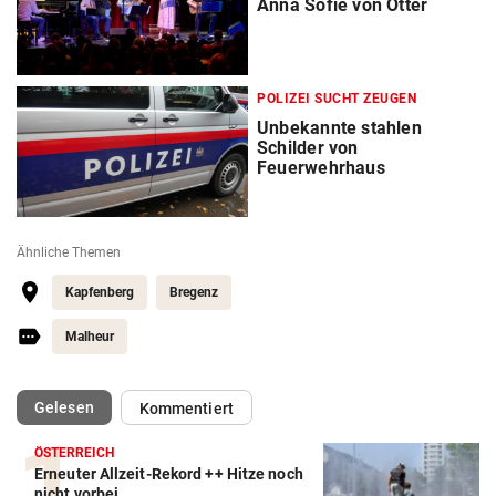
Anna Sofie von Otter
POLIZEI SUCHT ZEUGEN
Unbekannte stahlen
Schilder von
Feuerwehrhaus
Ähnliche Themen
Kapfenberg
Bregenz
Malheur
(ausgewählt)
Gelesen
Kommentiert
ÖSTERREICH
Erneuter Allzeit-Rekord ++ Hitze noch
nicht vorbei