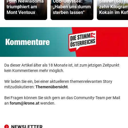
Polin Niewiadoma
ÖBB-Odyssee:
Steirer (68) h
triumphiert am
„Haben uns dumm
zehn Kilogr
Mont Ventoux
sterben lassen“
Kokain im Kof
Da dieser Artikel älter als 18 Monate ist, ist zum jetzigen Zeitpunkt
kein Kommentieren mehr möglich.
Wir laden Sie ein, bei einer aktuelleren themenrelevanten Story
mitzudiskutieren:
Themenübersicht
.
Bei Fragen können Sie sich gern an das Community-Team per Mail
an
forum@krone.at
wenden.
NEWSLETTER