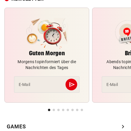
Guten Morgen
Br
Morgens topinformiert über die
Abends topin
Nachrichten des Tages
Nachrich
send
E-Mail
E-Mail
Abschicken
chevron_right
GAMES