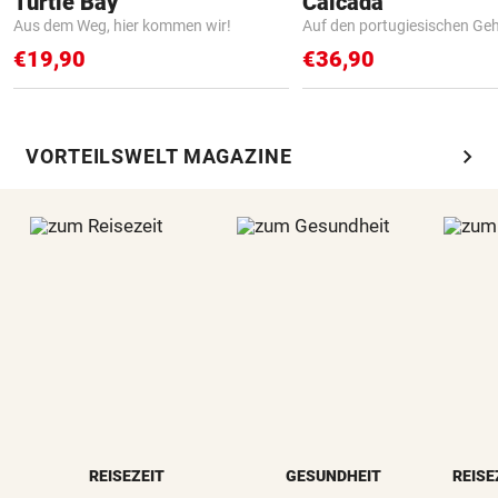
Turtle Bay
Calcada
Aus dem Weg, hier kommen wir!
Auf den portugiesischen G
€19,90
€36,90
chevron_right
VORTEILSWELT MAGAZINE
REISEZEIT
GESUNDHEIT
REISE