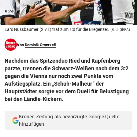
© Krone Multimedia GmbH & Co KG 2026
Muthgasse 2, 1190 Wien
Lars Nussbaumer (2.v.l.) traf zum 1:0 für die Bregenzer.
(Bild: GEPA)
Von
Dominik Omerzell
Nachdem das Spitzenduo Ried und Kapfenberg
patzte, trennen die Schwarz-Weißen nach dem 3:2
gegen die Vienna nur noch zwei Punkte vom
Aufstiegsplatz. Ein „Schuh-Malheur“ der
Hauptstädter sorgte vor dem Duell für Belustigung
bei den Ländle-Kickern.
Kronen Zeitung als bevorzugte Google-Quelle
hinzufügen