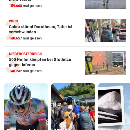
159.668
mal gelesen
WIEN
Cobra stürmt Dorotheum, Täter ist
verschwunden
140.657
mal gelesen
NIEDERÖSTERREICH
500 Helfer kämpfen bei Gluthitze
gegen Inferno
140.242
mal gelesen