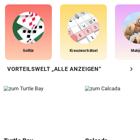
Solitär
Kreuzworträtsel
Mahj
chevron_right
VORTEILSWELT „ALLE ANZEIGEN“