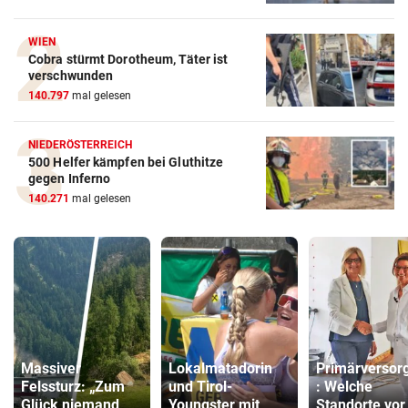
WIEN
Cobra stürmt Dorotheum, Täter ist
verschwunden
140.797
mal gelesen
NIEDERÖSTERREICH
500 Helfer kämpfen bei Gluthitze
gegen Inferno
140.271
mal gelesen
Massiver
Lokalmatadorin
Primärversor
Felssturz: „Zum
und Tirol-
: Welche
Glück niemand
Youngster mit
Standorte vor