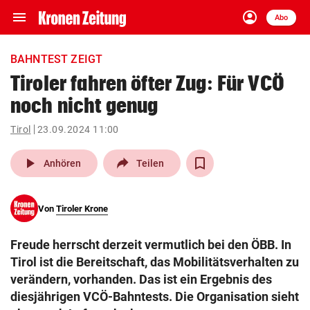
menu
account_circle
Navigation
Anmelden
Abo
close
Schließen
ein-/ausklappen
BAHNTEST ZEIGT
Abonnieren
Tiroler fahren öfter Zug: Für VCÖ
noch nicht genug
account_circle
arrow_right
Anmelden
Tirol
23.09.2024 11:00
pin_drop
arrow_right
Bundesland auswäh
Wien
play_arrow
Anhören
Teilen
bookmark
Merkliste
Von
Tiroler Krone
Suchbegriff
search
Freude herrscht derzeit vermutlich bei den ÖBB. In
eingeben
Tirol ist die Bereitschaft, das Mobilitätsverhalten zu
verändern, vorhanden. Das ist ein Ergebnis des
diesjährigen VCÖ-Bahntests. Die Organisation sieht