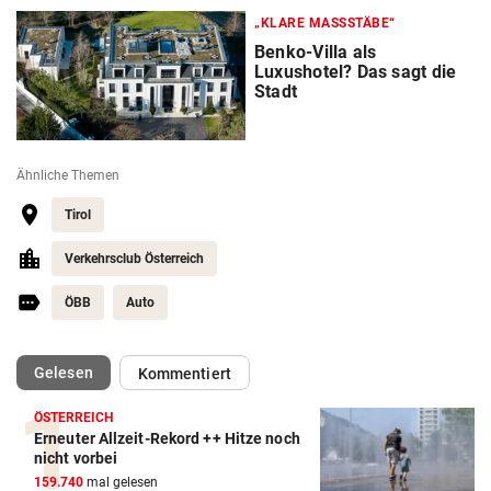
„KLARE MASSSTÄBE“
Benko-Villa als
Luxushotel? Das sagt die
Stadt
Ähnliche Themen
Tirol
Verkehrsclub Österreich
ÖBB
Auto
(ausgewählt)
Gelesen
Kommentiert
ÖSTERREICH
Erneuter Allzeit-Rekord ++ Hitze noch
nicht vorbei
159.740
mal gelesen