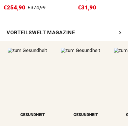
€254,90
€31,90
€374,99
chevron_right
VORTEILSWELT MAGAZINE
GESUNDHEIT
GESUNDHEIT