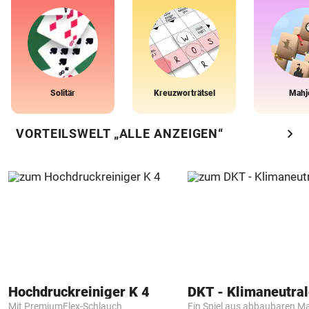
Solitär
Kreuzworträtsel
Mahj
chevron_right
VORTEILSWELT „ALLE ANZEIGEN“
Hochdruckreiniger K 4
Mit PremiumFlex-Schlauch
Ein Spiel aus abbaubaren Ma