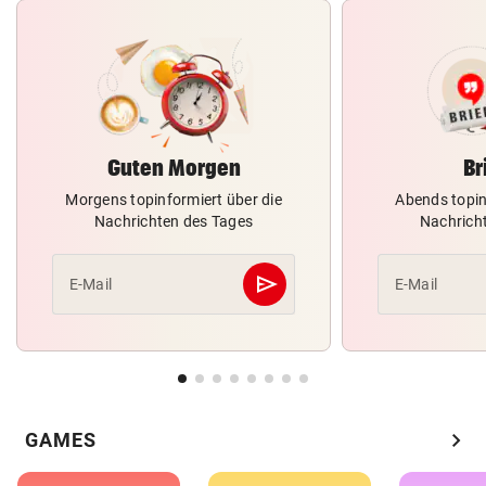
Guten Morgen
Br
Morgens topinformiert über die
Abends topin
Nachrichten des Tages
Nachrich
send
E-Mail
E-Mail
Abschicken
chevron_right
GAMES