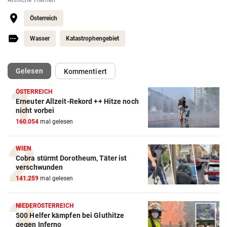
Österreich
Wasser
Katastrophengebiet
(ausgewählt)
Gelesen
Kommentiert
ÖSTERREICH
Erneuter Allzeit-Rekord ++ Hitze noch
nicht vorbei
160.054
mal gelesen
WIEN
Cobra stürmt Dorotheum, Täter ist
verschwunden
141.259
mal gelesen
NIEDERÖSTERREICH
500 Helfer kämpfen bei Gluthitze
gegen Inferno