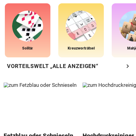
Solitär
Kreuzworträtsel
Mahj
chevron_right
VORTEILSWELT „ALLE ANZEIGEN“
Fetzblau oder Schnieseln
Hochdruckreiniger 