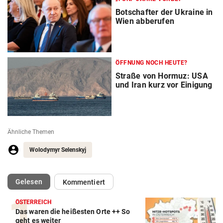
Botschafter der Ukraine in
Wien abberufen
ÖFFNUNG NOCH HEUTE?
Straße von Hormuz: USA
und Iran kurz vor Einigung
Ähnliche Themen
Wolodymyr Selenskyj
(ausgewählt)
Gelesen
Kommentiert
ÖSTERREICH
Das waren die heißesten Orte ++ So
geht es weiter