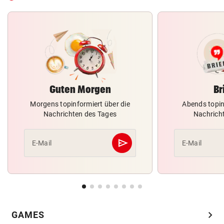
Guten Morgen
Br
Morgens topinformiert über die
Abends topin
Nachrichten des Tages
Nachrich
send
E-Mail
E-Mail
Abschicken
chevron_right
GAMES