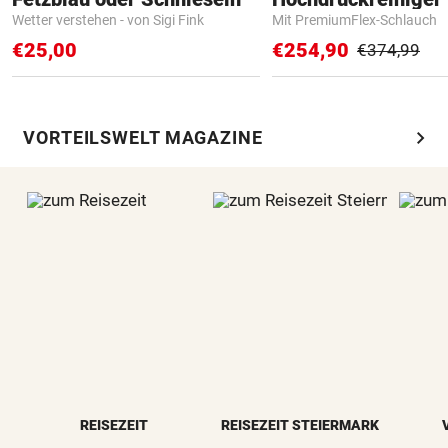
Wetter verstehen - von Sigi Fink
Mit PremiumFlex-Schlauch
€25,00
€254,90
€374,99
chevron_right
VORTEILSWELT MAGAZINE
REISEZEIT
REISEZEIT STEIERMARK