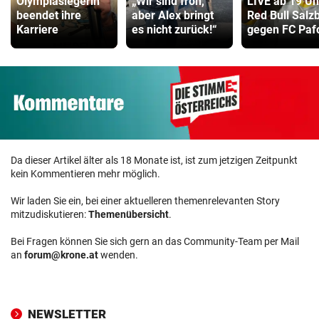
Olympiasiegerin
„Wir sind froh,
LIVE ab 19 Uh
beendet ihre
aber Alex bringt
Red Bull Salz
Karriere
es nicht zurück!“
gegen FC Paf
Da dieser Artikel älter als 18 Monate ist, ist zum jetzigen Zeitpunkt
kein Kommentieren mehr möglich.
Wir laden Sie ein, bei einer aktuelleren themenrelevanten Story
mitzudiskutieren:
Themenübersicht
.
Bei Fragen können Sie sich gern an das Community-Team per Mail
an
forum@krone.at
wenden.
NEWSLETTER