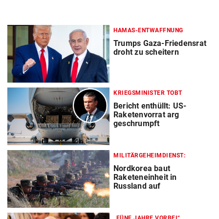
HAMAS-ENTWAFFNUNG
Trumps Gaza-Friedensrat
droht zu scheitern
KRIEGSMINISTER TOBT
Bericht enthüllt: US-
Raketenvorrat arg
geschrumpft
MILITÄRGEHEIMDIENST:
Nordkorea baut
Raketeneinheit in
Russland auf
„FÜNF JAHRE VORBEI“