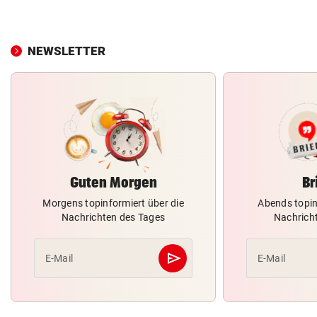
NEWSLETTER
Guten Morgen
Br
Morgens topinformiert über die
Abends topin
Nachrichten des Tages
Nachrich
send
E-Mail
E-Mail
Abschicken