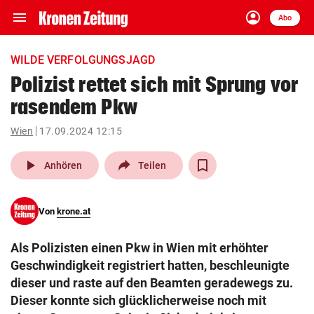
menu
account_circle
Navigation
Anmelden
Abo
close
Schließen
ein-/ausklappen
WILDE VERFOLGUNGSJAGD
Abonnieren
Polizist rettet sich mit Sprung vor
rasendem Pkw
account_circle
arrow_right
Anmelden
Wien
17.09.2024 12:15
pin_drop
arrow_right
Bundesland auswäh
Wien
play_arrow
Anhören
Teilen
bookmark
Merkliste
Von
krone.at
Suchbegriff
search
Als Polizisten einen Pkw in Wien mit erhöhter
eingeben
Geschwindigkeit registriert hatten, beschleunigte
dieser und raste auf den Beamten geradewegs zu.
Dieser konnte sich glücklicherweise noch mit