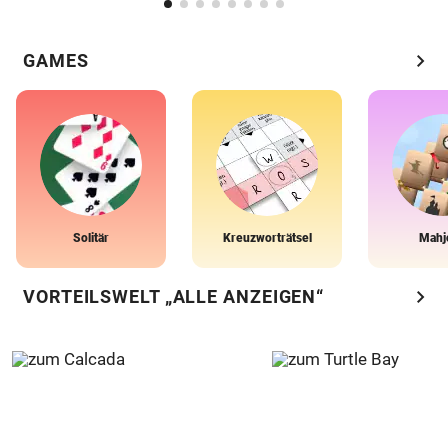
chevron_right
GAMES
Solitär
Kreuzworträtsel
Mahj
chevron_right
VORTEILSWELT „ALLE ANZEIGEN“