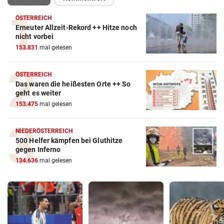
ÖSTERREICH
Erneuter Allzeit-Rekord ++ Hitze noch
nicht vorbei
153.831
mal gelesen
ÖSTERREICH
Das waren die heißesten Orte ++ So
geht es weiter
153.475
mal gelesen
NIEDERÖSTERREICH
500 Helfer kämpfen bei Gluthitze
gegen Inferno
134.636
mal gelesen