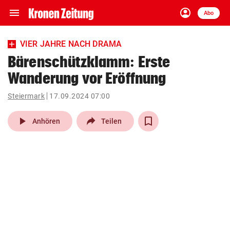
menu
account_circle
Navigation
Anmelden
Abo
close
Schließen
ein-/ausklappen
VIER JAHRE NACH DRAMA
Abonnieren
Bärenschützklamm: Erste
Wanderung vor Eröffnung
account_circle
arrow_right
Anmelden
Steiermark
17.09.2024 07:00
pin_drop
arrow_right
Bundesland auswäh
Wien
play_arrow
Anhören
Teilen
bookmark
Merkliste
Suchbegriff
search
eingeben