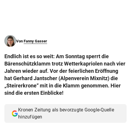
© Krone Multimedia GmbH & Co KG 2026
Muthgasse 2, 1190 Wien
Von
Fanny Gasser
Endlich ist es so weit: Am Sonntag sperrt die
Bärenschützklamm trotz Wetterkapriolen nach vier
Jahren wieder auf. Vor der feierlichen Eröffnung
hat Gerhard Jantscher (Alpenverein Mixnitz) die
„Steirerkrone“ mit in die Klamm genommen. Hier
sind die ersten Einblicke!
Kronen Zeitung als bevorzugte Google-Quelle
hinzufügen