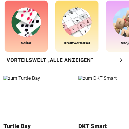
Solitär
Kreuzworträtsel
Mahj
chevron_right
VORTEILSWELT „ALLE ANZEIGEN“
Turtle Bay
DKT Smart