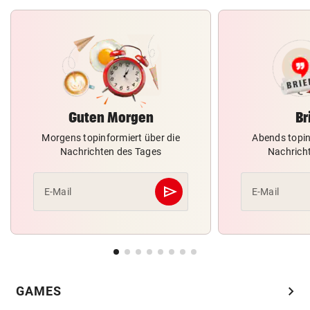
Guten Morgen
Br
Morgens topinformiert über die
Abends topin
Nachrichten des Tages
Nachrich
send
E-Mail
E-Mail
Abschicken
chevron_right
GAMES