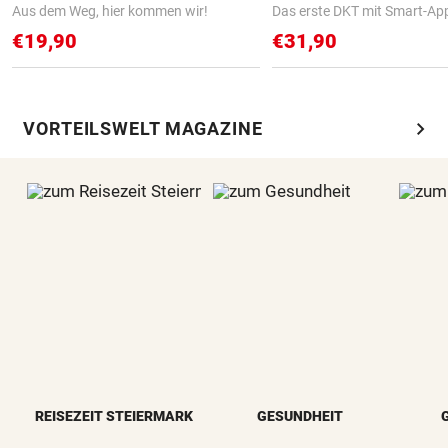
Aus dem Weg, hier kommen wir!
Das erste DKT mit Smart-Ap
€19,90
€31,90
chevron_right
VORTEILSWELT MAGAZINE
REISEZEIT STEIERMARK
GESUNDHEIT