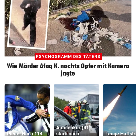
PSYCHOGRAMM DES TÄTERS
Wie Mörder Afaq K. nachts Opfer mit Kamera
jagte
Autolenker (81)
Pleite! Nach 114
starb nach
Lange Haftstr