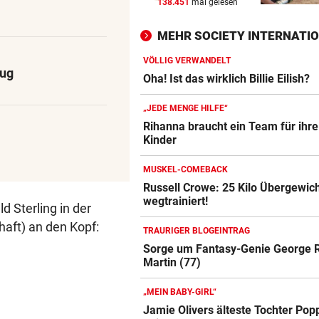
138.451
mal gelesen
nach Österreich?
MEHR SOCIETY INTERNATI
MEGA-PROJEKT WACKELT
vor ein
„Im Ausland rollen sie uns d
VÖLLIG VERWANDELT
zug
roten Teppich aus“
Oha! Ist das wirklich Billie Eilish?
LIVE IN DER METASTADT
vor 
„JEDE MENGE HILFE“
Wincent Weiss: Fanliebe und
Rihanna braucht ein Team für ihre
Kinder
falscher Freitag
MUSKEL-COMEBACK
Russell Crowe: 25 Kilo Übergewic
wegtrainiert!
 Sterling in der
haft) an den Kopf:
TRAURIGER BLOGEINTRAG
Sorge um Fantasy-Genie George R
Martin (77)
„MEIN BABY-GIRL“
Jamie Olivers älteste Tochter Pop