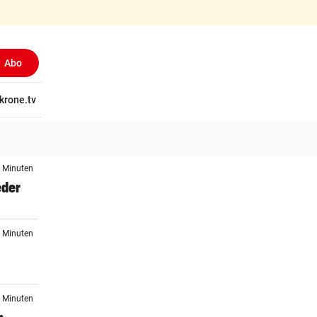
Abo
tschaft
krone.tv
Wissen
Gericht
Kolumnen
Freizeit
Reise
Ti
4 Minuten
eder
2 Minuten
7 Minuten