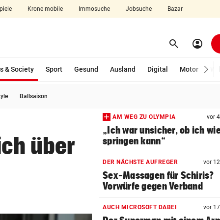
piele
Krone mobile
Immosuche
Jobsuche
Bazar
search
account_circle
Menü aufklappen
Suchen
(ausgewählt)
s & Society
Sport
Gesund
Ausland
Digital
Motor
Wir
tyle
Ballsaison
len
AM WEG ZU OLYMPIA
vor 
„Ich war unsicher, ob ich wi
ich über
springen kann“
DER NÄCHSTE AUFREGER
vor 1
Sex-Massagen für Schiris?
Vorwürfe gegen Verband
AUCH MICROSOFT DABEI
vor 1