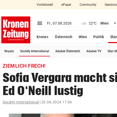
Vorteilswelt
ePaper
Community
Gewinns
close
Schließen
menu
Menü aufklappen
Fr., 07.08.2026
22°C
Wien
Abonnieren
Krone+
Österreich
Wien
Politik
Star
account_circle
arrow_right
Anmelden
(ausgewählt)
Royals
Society International
Adabei Österreich
Adabei-TV
Star-S
pin_drop
arrow_right
Bundesland auswäh
Wien
ZIEMLICH FRECH!
bookmark
Merkliste
Sofia Vergara macht s
Ed O‘Neill lustig
Suchbegriff
search
eingeben
Society International
20.08.2024 17:00