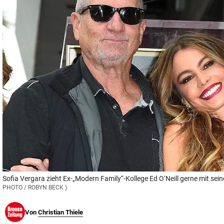
© Krone Multimedia GmbH & Co KG 2026
Muthgasse 2, 1190 Wien
Sofia Vergara zieht Ex-„Modern Family“-Kollege Ed O‘Neill gerne mit sein
PHOTO / ROBYN BECK )
Von
Christian Thiele