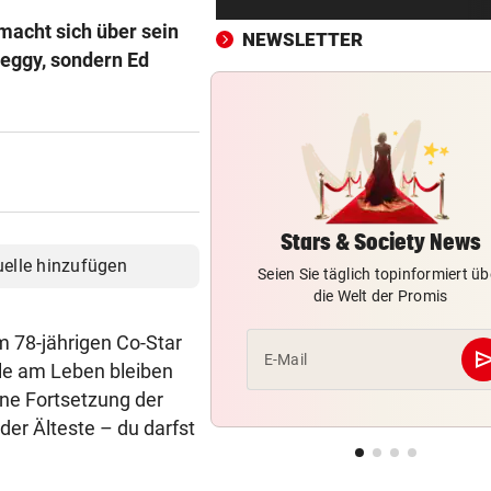
Gegner wohl fix!
macht sich über sein
NEWSLETTER
 Peggy, sondern Ed
STRENGES KONZEPT
vor ein
Neustifter Kirtag: So soll We
sicher bleiben
„KRONE“-KOMMENTAR
vor ein
So treiben sie Republik und 
blaue Hände
Stars & Society News
uelle hinzufügen
BUNDESLIGA IM TICKER
vor ein
Seien Sie täglich topinformiert üb
SCR Altach gegen WSG Tirol
die Welt der Promis
19.30 Uhr LIVE
em 78-jährigen Co-Star
se
E-Mail
„KRONE“ VOR ORT
vor ein
ile am Leben bleiben
Polizeianhaltezentrum: Leite
eine Fortsetzung der
entkräftet Kritik
der Älteste – du darfst
IN MÖRBISCH
vor ein