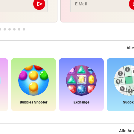
send
s
E-Mail
Abschicken
Alle
Bubbles Shooter
Exchange
Sudok
Alle An