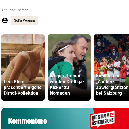
Ähnliche Themen
Sofia Vergara
Wegen Umbau
Kapitän und
Leni Klum
wurden Drittliga-
„Zauber-
präsentiert eigene
Kicker zu
Zawie“glänzten
Dirndl-Kollektion
Nomaden
bei Salzburg