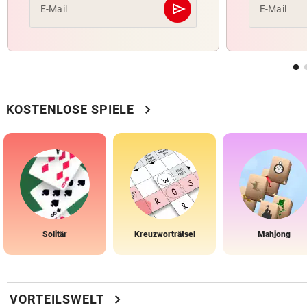
send
E-Mail
E-Mail
Abschicken
chevron_right
KOSTENLOSE SPIELE
Solitär
Kreuzworträtsel
Mahjong
chevron_right
VORTEILSWELT