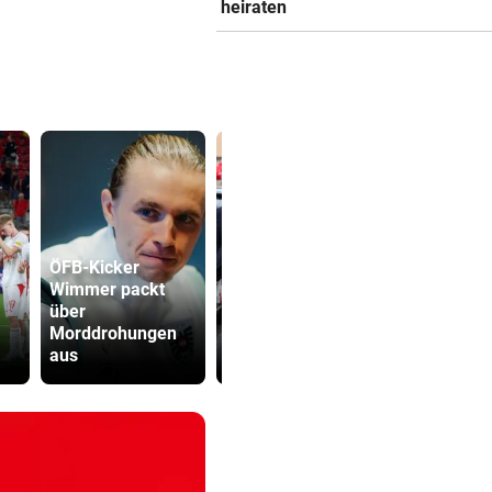
heiraten
ÖFB-Kicker
Wimmer packt
Lottogewin
über
TV-Star geht mit
schickte o
Morddrohungen
Kanzler Stocker
Bilder an
aus
hart ins Gericht
Teenager