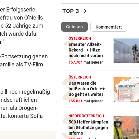
Treffen Sie die Schlagerque
Andrea Berg live
er Erfolgsserie
chevron_right
TOP 3
efrau von O’Neills
ELTERN SCHLUGEN ALARM
vor ein
die 52-Jährige zum
(ausgewählt)
Gelesen
Kommentiert
Lottogewinner schickte obs
„Ich würde dafür
Bilder an Teenager
ÖSTERREICH
.“
Erneuter Allzeit-
OKTOBERFEST 2026
vor ein
Rekord ++ Hitze
n-Fortsetzung geben
noch nicht vorbei
Leni Klum präsentiert eigen
157.704
mal gelesen
amilie als TV-Film
Dirndl-Kollektion
ÖSTERREICH
„KRONE“-KOMMENTAR
vor ein
Das waren die
Ein Sieg des Antisemitismus
heißesten Orte ++
eill noch regelmäßig
So geht es weiter
eundschaftlichen
AUF BURG TAGGENBRUNN
vor ein
155.031
mal gelesen
hen als Drogen-
„Totale Eskalation“ mit Fitne
Star Sascha Huber
e, konterte Sofia
NIEDERÖSTERREICH
500 Helfer kämpfen
bei Gluthitze gegen
WETTLAUF IN EUROPA
vor ein
Inferno
Wann kommen die Robotaxis