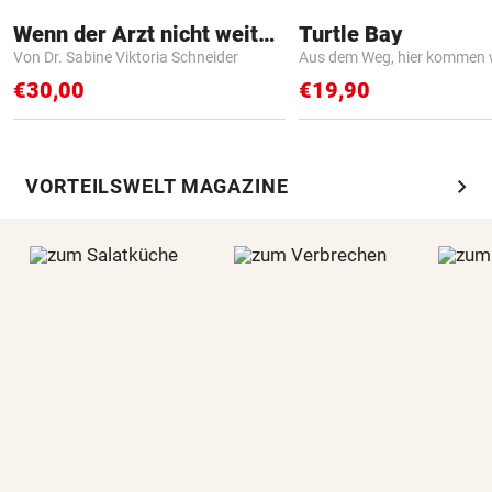
Wenn der Arzt nicht weiter weiß
Turtle Bay
Von Dr. Sabine Viktoria Schneider
Aus dem Weg, hier kommen w
€30,00
€19,90
chevron_right
VORTEILSWELT MAGAZINE