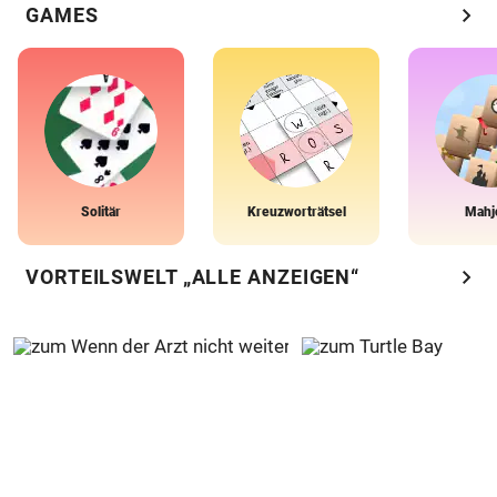
chevron_right
GAMES
Solitär
Kreuzworträtsel
Mahj
chevron_right
VORTEILSWELT „ALLE ANZEIGEN“