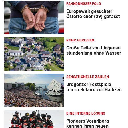
FAHNDUNGSERFOLG
Europaweit gesuchter
Österreicher (29) gefasst
ROHR GERISSEN
Große Teile von Lingenau
stundenlang ohne Wasser
SENSATIONELLE ZAHLEN
Bregenzer Festspiele
feiern Rekord zur Halbzeit
EINE INTERNE LÖSUNG
Pioneers Vorarlberg
kennen ihren neuen