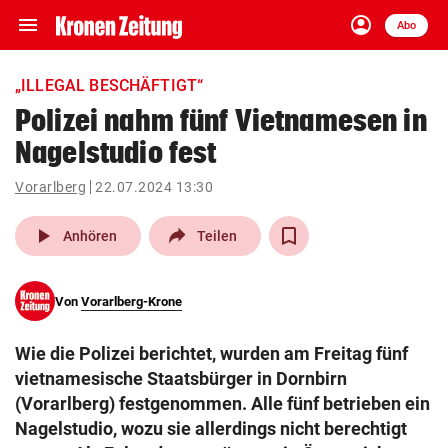
menu
account_circle
Navigation
Anmelden
Abo
close
Schließen
ein-/ausklappen
„ILLEGAL BESCHÄFTIGT“
Abonnieren
Polizei nahm fünf Vietnamesen in
Nagelstudio fest
account_circle
arrow_right
Anmelden
Vorarlberg
22.07.2024 13:30
pin_drop
arrow_right
Bundesland auswäh
Wien
play_arrow
Anhören
Teilen
bookmark
Merkliste
Von
Vorarlberg-Krone
Suchbegriff
search
Wie die Polizei berichtet, wurden am Freitag fünf
eingeben
vietnamesische Staatsbürger in Dornbirn
(Vorarlberg) festgenommen. Alle fünf betrieben ein
Nagelstudio, wozu sie allerdings nicht berechtigt