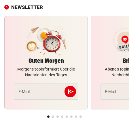
NEWSLETTER
Guten Morgen
Br
Morgens topinformiert über die
Abends topin
Nachrichten des Tages
Nachrich
send
E-Mail
E-Mail
Abschicken