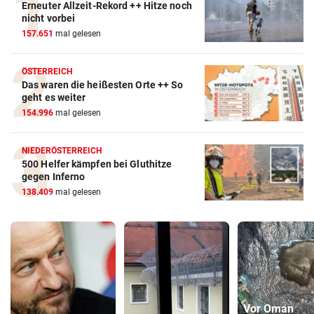
Erneuter Allzeit-Rekord ++ Hitze noch
nicht vorbei
157.651
mal gelesen
ÖSTERREICH
Das waren die heißesten Orte ++ So
geht es weiter
154.996
mal gelesen
NIEDERÖSTERREICH
500 Helfer kämpfen bei Gluthitze
gegen Inferno
138.409
mal gelesen
Vor Oman