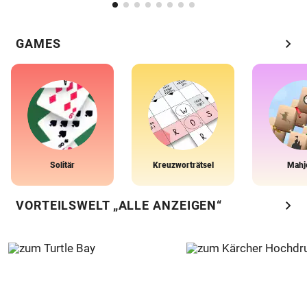
chevron_right
GAMES
Solitär
Kreuzworträtsel
Mahj
chevron_right
VORTEILSWELT „ALLE ANZEIGEN“