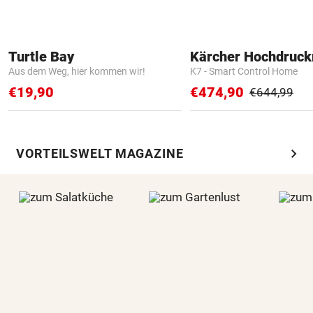
Turtle Bay
Kärcher Hochdruck
Aus dem Weg, hier kommen wir!
K7 - Smart Control Home
€19,90
€474,90
€644,99
chevron_right
VORTEILSWELT MAGAZINE