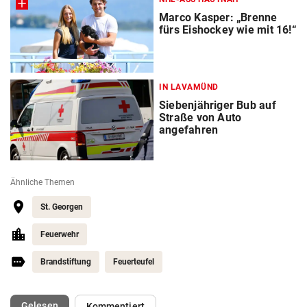
Marco Kasper: „Brenne
fürs Eishockey wie mit 16!“
IN LAVAMÜND
Siebenjähriger Bub auf
Straße von Auto
angefahren
Ähnliche Themen
St. Georgen
Feuerwehr
Brandstiftung
Feuerteufel
(ausgewählt)
Gelesen
Kommentiert