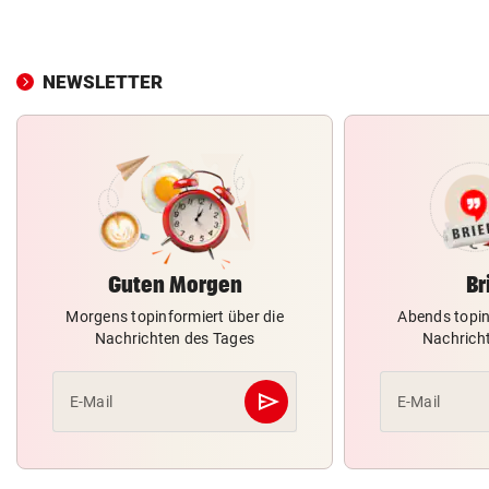
NEWSLETTER
Guten Morgen
Br
Morgens topinformiert über die
Abends topin
Nachrichten des Tages
Nachrich
send
E-Mail
E-Mail
Abschicken