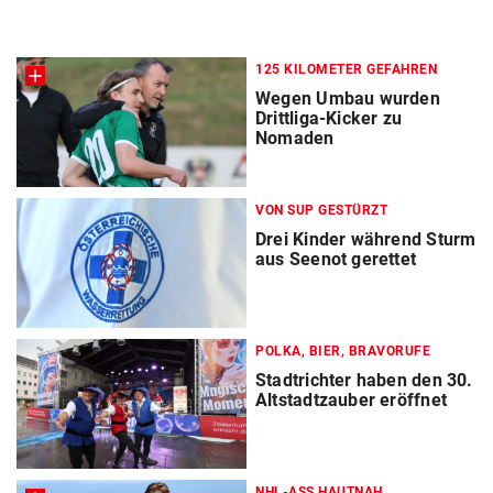
125 KILOMETER GEFAHREN
Wegen Umbau wurden
Drittliga-Kicker zu
Nomaden
VON SUP GESTÜRZT
Drei Kinder während Sturm
aus Seenot gerettet
POLKA, BIER, BRAVORUFE
Stadtrichter haben den 30.
Altstadtzauber eröffnet
NHL-ASS HAUTNAH