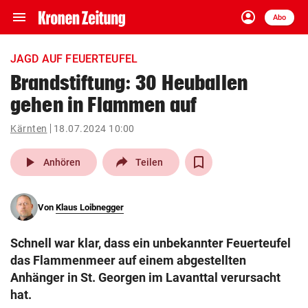
menu
account_circle
Navigation
Anmelden
Abo
close
Schließen
ein-/ausklappen
JAGD AUF FEUERTEUFEL
Abonnieren
Brandstiftung: 30 Heuballen
gehen in Flammen auf
account_circle
arrow_right
Anmelden
Kärnten
18.07.2024 10:00
pin_drop
arrow_right
Bundesland auswäh
Wien
play_arrow
Anhören
Teilen
bookmark
Merkliste
Von
Klaus Loibnegger
Suchbegriff
search
Schnell war klar, dass ein unbekannter Feuerteufel
eingeben
das Flammenmeer auf einem abgestellten
Anhänger in St. Georgen im Lavanttal verursacht
hat.