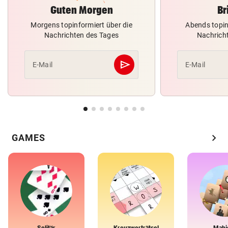
Guten Morgen
Br
Morgens topinformiert über die
Abends topin
Nachrichten des Tages
Nachrich
send
E-Mail
E-Mail
Abschicken
chevron_right
GAMES
Solitär
Kreuzworträtsel
Mahj