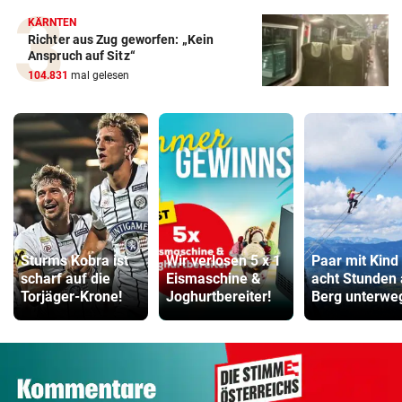
KÄRNTEN
Richter aus Zug geworfen: „Kein
Anspruch auf Sitz“
104.831
mal gelesen
Sturms Kobra ist
Wir verlosen 5 x 1
Paar mit Kind
scharf auf die
Eismaschine &
acht Stunden
Torjäger-Krone!
Joghurtbereiter!
Berg unterwe