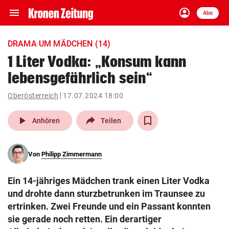
menu
account_circle
Navigation
Anmelden
Abo
close
Schließen
ein-/ausklappen
DRAMA UM MÄDCHEN (14)
Abonnieren
1 Liter Vodka: „Konsum kann
lebensgefährlich sein“
account_circle
arrow_right
Anmelden
Oberösterreich
17.07.2024 18:00
pin_drop
arrow_right
Bundesland auswäh
Wien
play_arrow
Anhören
Teilen
bookmark
Merkliste
Von
Philipp Zimmermann
Suchbegriff
search
Ein 14-jähriges Mädchen trank einen Liter Vodka
eingeben
und drohte dann sturzbetrunken im Traunsee zu
ertrinken. Zwei Freunde und ein Passant konnten
sie gerade noch retten. Ein derartiger