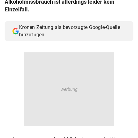
Alkoholmissbrauch ist allerdings leider kein
© Krone Multimedia GmbH & Co KG 2026
Einzelfall.
Muthgasse 2, 1190 Wien
Kronen Zeitung als bevorzugte Google-Quelle
hinzufügen