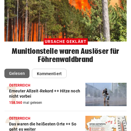
URSACHE GEKLÄRT
Munitionsteile waren Auslöser für
Föhrenwaldbrand
(ausgewählt)
Gelesen
Kommentiert
ÖSTERREICH
Erneuter Allzeit-Rekord ++ Hitze noch
nicht vorbei
158.560
mal gelesen
ÖSTERREICH
Das waren die heißesten Orte ++ So
geht es weiter