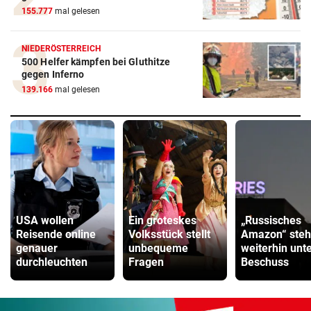
155.777
mal gelesen
NIEDERÖSTERREICH
500 Helfer kämpfen bei Gluthitze
gegen Inferno
139.166
mal gelesen
USA wollen
Ein groteskes
„Russisches
Reisende online
Volksstück stellt
Amazon“ steh
genauer
unbequeme
weiterhin unt
durchleuchten
Fragen
Beschuss