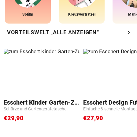
Solitär
Kreuzworträtsel
Mahj
chevron_right
VORTEILSWELT „ALLE ANZEIGEN“
Esschert Kinder Garten-Zubehör
Schürze und Gartengerätetasche
Einfache & schnelle Montag
€29,90
€27,90