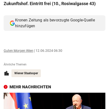
Zukunftshof. Eintritt frei (10., Rosiwalgasse 43)
© Krone Multimedia GmbH & Co KG 2026
Muthgasse 2, 1190 Wien
Kronen Zeitung als bevorzugte Google-Quelle
hinzufügen
Guten Morgen Wien
12.06.2024 06:30
Ähnliche Themen
Wiener Staatsoper
MEHR NACHRICHTEN