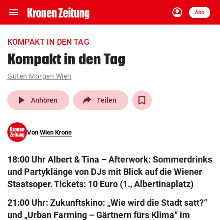
menu
account_circle
Navigation
Anmelden
Abo
close
Schließen
ein-/ausklappen
KOMPAKT IN DEN TAG
Abonnieren
Kompakt in den Tag
account_circle
arrow_right
Guten Morgen Wien
Anmelden
play_arrow
Anhören
Teilen
pin_drop
arrow_right
Bundesland auswäh
Wien
bookmark
Von
Wien Krone
Merkliste
18:00 Uhr Albert & Tina – Afterwork: Sommerdrinks
Suchbegriff
search
und Partyklänge von DJs mit Blick auf die Wiener
eingeben
Staatsoper. Tickets: 10 Euro (1., Albertinaplatz)
21:00 Uhr: Zukunftskino: „Wie wird die Stadt satt?“
und „Urban Farming – Gärtnern fürs Klima“ im