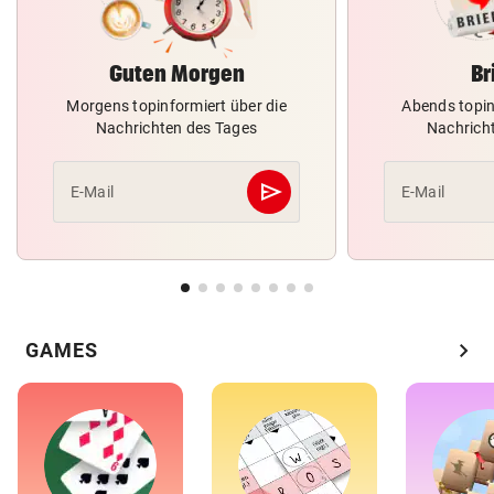
Guten Morgen
Br
Morgens topinformiert über die
Abends topin
Nachrichten des Tages
Nachrich
send
E-Mail
E-Mail
Abschicken
chevron_right
GAMES