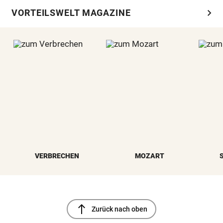
chevron_right
VORTEILSWELT MAGAZINE
VERBRECHEN
MOZART
north
Zurück nach oben