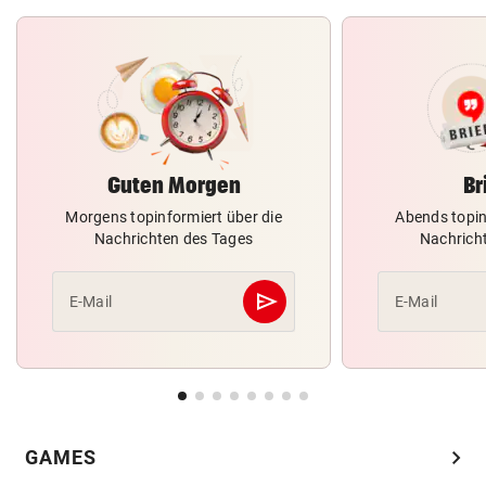
Guten Morgen
Br
Morgens topinformiert über die
Abends topin
Nachrichten des Tages
Nachrich
send
E-Mail
E-Mail
Abschicken
chevron_right
GAMES