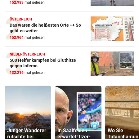
152.983
mal gelesen
ÖSTERREICH
Das waren die heißesten Orte ++ So
geht es weiter
152.964
mal gelesen
NIEDERÖSTERREICH
500 Helfer kämpfen bei Gluthitze
gegen Inferno
132.216
mal gelesen
Junger Wanderer
In Saalfelden
Wo Sie
rutschte bei
erwartet! Ilzer-
Tutanchamun