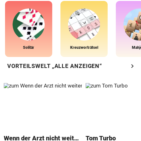
Solitär
Kreuzworträtsel
Mahj
chevron_right
VORTEILSWELT „ALLE ANZEIGEN“
Wenn der Arzt nicht weiter weiß
Tom Turbo