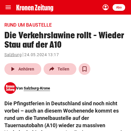
menu
account_circle
Navigation
Anmelden
Abo
close
Schließen
ein-/ausklappen
RUND UM BAUSTELLE
Abonnieren
Die Verkehrslawine rollt – Wieder
Stau auf der A10
account_circle
arrow_right
Anmelden
Salzburg
24.05.2024 13:17
pin_drop
arrow_right
Bundesland auswäh
Wien
play_arrow
Anhören
Teilen
bookmark
Merkliste
Von
Salzburg-Krone
Suchbegriff
search
Die Pfingstferien in Deutschland sind noch nicht
eingeben
vorbei – auch an diesem Wochenende kommt es
rund um die Tunnelbaustelle auf der
Tauernautobahn (A10) wieder zu massiven