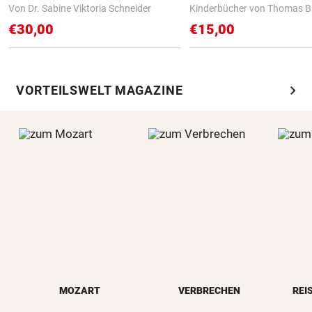
Von Dr. Sabine Viktoria Schneider
Kinderbücher von Thomas B
€30,00
€15,00
chevron_right
VORTEILSWELT MAGAZINE
MOZART
VERBRECHEN
REI