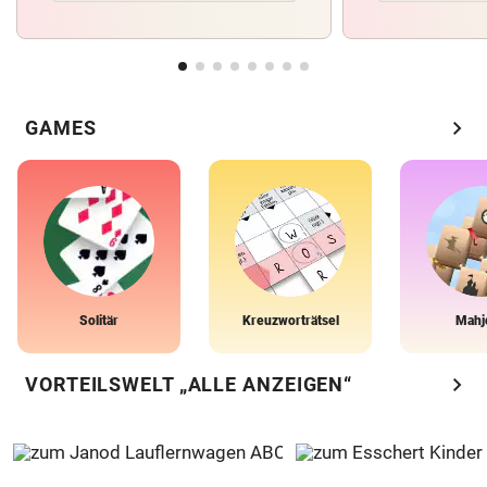
chevron_right
GAMES
Solitär
Kreuzworträtsel
Mahj
chevron_right
VORTEILSWELT „ALLE ANZEIGEN“