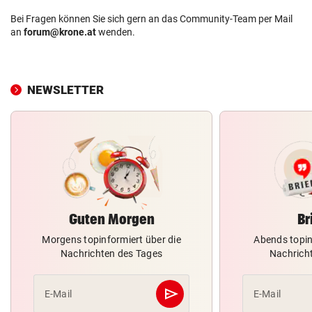
Bei Fragen können Sie sich gern an das Community-Team per Mail
an
forum@krone.at
wenden.
NEWSLETTER
Guten Morgen
Br
Morgens topinformiert über die
Abends topin
Nachrichten des Tages
Nachrich
send
E-Mail
E-Mail
Abschicken