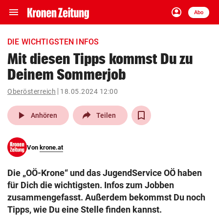
menu
account_circle
Navigation
Anmelden
Abo
close
Schließen
ein-/ausklappen
DIE WICHTIGSTEN INFOS
Abonnieren
Mit diesen Tipps kommst Du zu
Deinem Sommerjob
account_circle
arrow_right
Anmelden
Oberösterreich
18.05.2024 12:00
pin_drop
arrow_right
Bundesland auswäh
Wien
play_arrow
Anhören
Teilen
bookmark
Merkliste
Von
krone.at
Suchbegriff
search
Die „OÖ-Krone“ und das JugendService OÖ haben
eingeben
für Dich die wichtigsten. Infos zum Jobben
zusammengefasst. Außerdem bekommst Du noch
Tipps, wie Du eine Stelle finden kannst.