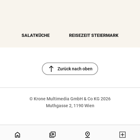
SALATKÜCHE
REISEZEIT STEIERMARK
north
Zurück nach oben
© Krone Multimedia GmbH & Co KG 2026
Muthgasse 2, 1190 Wien
NaN%
home
pin_drop