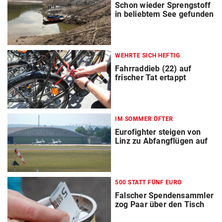
Schon wieder Sprengstoff
in beliebtem See gefunden
WEHRTE SICH HEFTIG
Fahrraddieb (22) auf
frischer Tat ertappt
IM SOMMER ÖFTER
Eurofighter steigen von
Linz zu Abfangflügen auf
500 STATT FÜNF EURO
Falscher Spendensammler
zog Paar über den Tisch