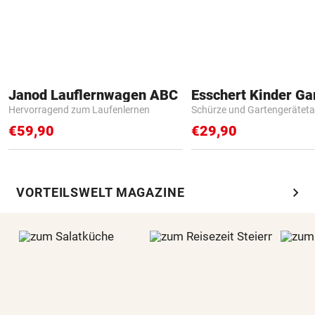
Janod Lauflernwagen ABC
Hervorragend zum Laufenlernen
Schürze und Gartengerätet
€59,90
€29,90
chevron_right
VORTEILSWELT MAGAZINE