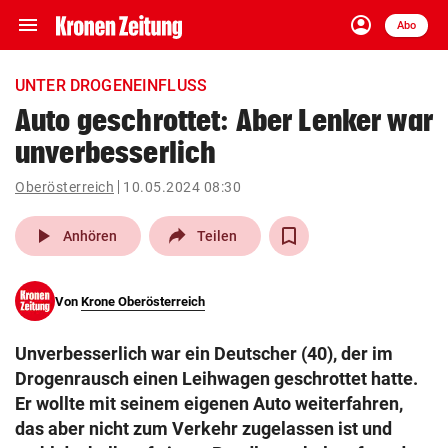
menu
account_circle
Navigation
Anmelden
Abo
close
Schließen
ein-/ausklappen
UNTER DROGENEINFLUSS
Abonnieren
Auto geschrottet: Aber Lenker war
unverbesserlich
account_circle
arrow_right
Anmelden
Oberösterreich
10.05.2024 08:30
pin_drop
arrow_right
Bundesland auswäh
Wien
play_arrow
Anhören
Teilen
bookmark
Merkliste
Von
Krone Oberösterreich
Suchbegriff
search
Unverbesserlich war ein Deutscher (40), der im
eingeben
Drogenrausch einen Leihwagen geschrottet hatte.
Er wollte mit seinem eigenen Auto weiterfahren,
das aber nicht zum Verkehr zugelassen ist und