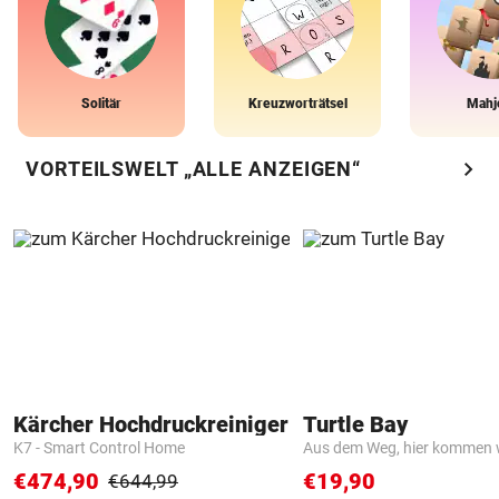
Solitär
Kreuzworträtsel
Mahj
chevron_right
VORTEILSWELT „ALLE ANZEIGEN“
Kärcher Hochdruckreiniger
Turtle Bay
K7 - Smart Control Home
Aus dem Weg, hier kommen w
€474,90
€19,90
€644,99