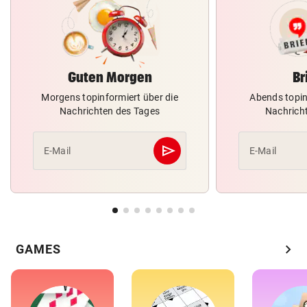
Guten Morgen
Br
Morgens topinformiert über die
Abends topin
Nachrichten des Tages
Nachrich
send
E-Mail
E-Mail
Abschicken
chevron_right
GAMES