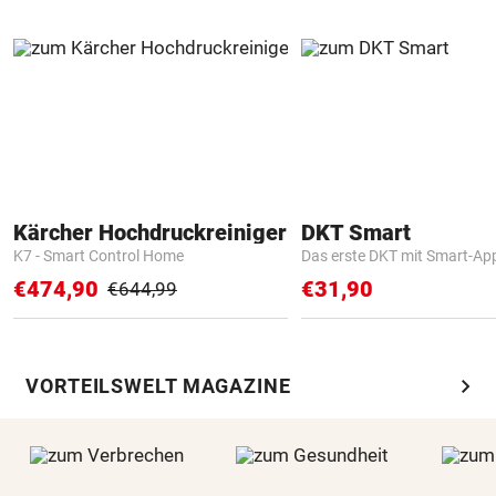
Kärcher Hochdruckreiniger
DKT Smart
K7 - Smart Control Home
Das erste DKT mit Smart-Ap
€474,90
€31,90
€644,99
chevron_right
VORTEILSWELT MAGAZINE