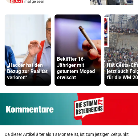
140.328
mal gelesen
Bekiffter 16-
„Hacker hat den
Jähriger mit
Hat Ceuta-Ch
Bezug zur Realität
getuntem Moped
jetzt auch Fo
verloren“
erwischt
für die WM 2
Da dieser Artikel älter als 18 Monate ist, ist zum jetzigen Zeitpunkt