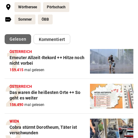
Wörthersee
Pörtschach
Sommer
ÖBB
(ausgewählt)
Gelesen
Kommentiert
ÖSTERREICH
Erneuter Allzeit-Rekord ++ Hitze noch
nicht vorbei
159.415
mal gelesen
ÖSTERREICH
Das waren die heißesten Orte ++ So
geht es weiter
156.490
mal gelesen
WIEN
Cobra stürmt Dorotheum, Täter ist
verschwunden