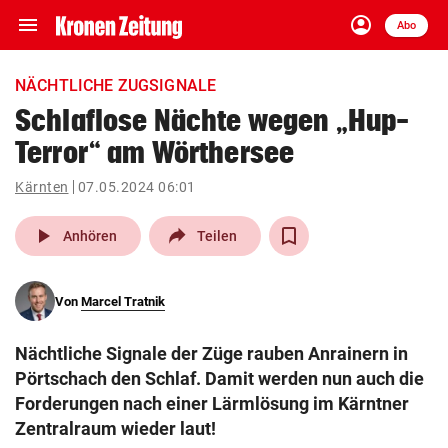
menu
account_circle
Navigation
Anmelden
Abo
close
Schließen
ein-/ausklappen
NÄCHTLICHE ZUGSIGNALE
Abonnieren
Schlaflose Nächte wegen „Hup-
Terror“ am Wörthersee
account_circle
arrow_right
Anmelden
Kärnten
07.05.2024 06:01
pin_drop
arrow_right
Bundesland auswäh
Wien
play_arrow
Anhören
Teilen
bookmark
Merkliste
Von
Marcel Tratnik
Suchbegriff
search
Nächtliche Signale der Züge rauben Anrainern in
eingeben
Pörtschach den Schlaf. Damit werden nun auch die
Forderungen nach einer Lärmlösung im Kärntner
Zentralraum wieder laut!