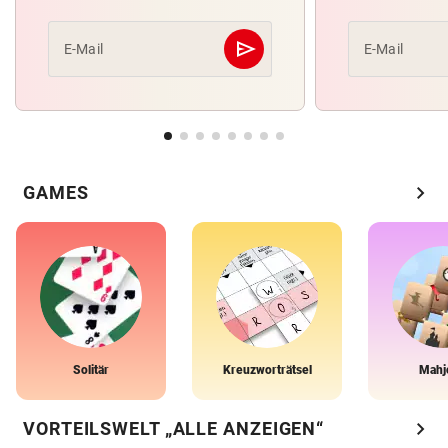
send
E-Mail
E-Mail
Abschicken
chevron_right
GAMES
Solitär
Kreuzworträtsel
Mahj
chevron_right
VORTEILSWELT „ALLE ANZEIGEN“