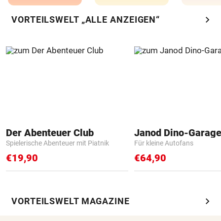
chevron_right
VORTEILSWELT „ALLE ANZEIGEN“
Der Abenteuer Club
Janod Dino-Garag
Spielerische Abenteuer mit Piatnik
Für kleine Autofans
€19,90
€64,90
chevron_right
VORTEILSWELT MAGAZINE