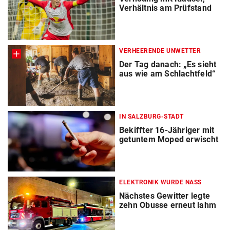
Verhältnis am Prüfstand
VERHEERENDE UNWETTER
Der Tag danach: „Es sieht
aus wie am Schlachtfeld“
IN SALZBURG-STADT
Bekiffter 16-Jähriger mit
getuntem Moped erwischt
ELEKTRONIK WURDE NASS
Nächstes Gewitter legte
zehn Obusse erneut lahm