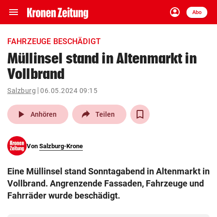
menu
account_circle
Navigation
Anmelden
Abo
close
Schließen
ein-/ausklappen
FAHRZEUGE BESCHÄDIGT
Abonnieren
Müllinsel stand in Altenmarkt in
Vollbrand
account_circle
arrow_right
Anmelden
Salzburg
06.05.2024 09:15
pin_drop
arrow_right
Bundesland auswäh
Wien
play_arrow
Anhören
Teilen
bookmark
Merkliste
Von
Salzburg-Krone
Suchbegriff
search
Eine Müllinsel stand Sonntagabend in Altenmarkt in
eingeben
Vollbrand. Angrenzende Fassaden, Fahrzeuge und
Fahrräder wurde beschädigt.