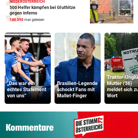
NIEDERÖSTERREICH
500 Helfer kämpfen bei Gluthitze
gegen Inferno
140.590
mal gelesen
Traktor-Unglü
„Das war ein
Brasilien-Legende
Mutter (36)
echtes Statement
schockt Fans mit
meldet sich z
von uns“
Mallet-Finger
Wort