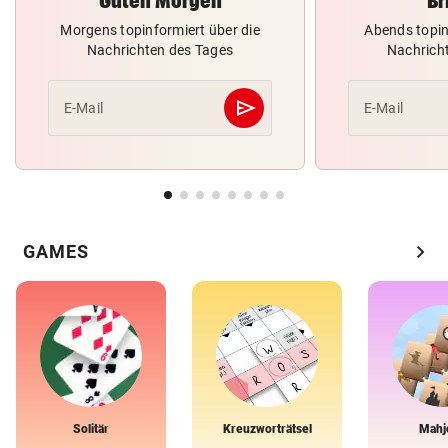
Guten Morgen
Br
Morgens topinformiert über die
Abends topin
Nachrichten des Tages
Nachrich
send
E-Mail
E-Mail
Abschicken
chevron_right
GAMES
Solitär
Kreuzworträtsel
Mahj