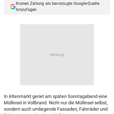
Kronen Zeitung als bevorzugte Google-Quelle
© Krone Multimedia GmbH & Co KG 2026
hinzufügen
Muthgasse 2, 1190 Wien
In Altenmarkt geriet am späten Sonntagabend eine
Müllinsel in Vollbrand. Nicht nur die Müllinsel selbst,
sondern auch umliegende Fassaden, Fahrräder und