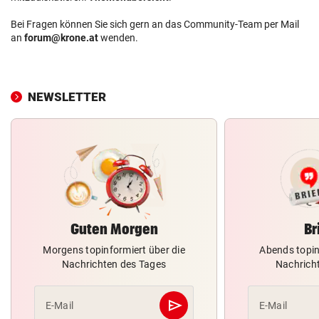
Bei Fragen können Sie sich gern an das Community-Team per Mail
an
forum@krone.at
wenden.
NEWSLETTER
Guten Morgen
Br
Morgens topinformiert über die
Abends topin
Nachrichten des Tages
Nachrich
send
E-Mail
E-Mail
Abschicken