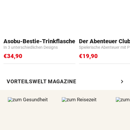
Asobu-Bestie-Trinkflasche
Der Abenteuer Clu
In 3 unterschiedlichen Designs
Spielerische Abenteuer mit P
€34,90
€19,90
chevron_right
VORTEILSWELT MAGAZINE