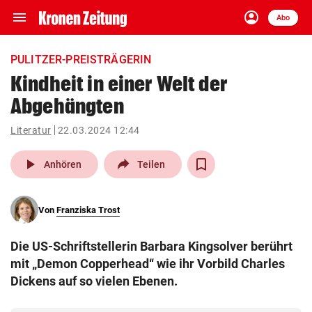
menu
account_circle
Navigation
Anmelden
Abo
close
Schließen
ein-/ausklappen
PULITZER-PREISTRÄGERIN
Abonnieren
Kindheit in einer Welt der
Abgehängten
account_circle
arrow_right
Anmelden
Literatur
22.03.2024 12:44
pin_drop
arrow_right
Bundesland auswäh
Wien
play_arrow
Anhören
Teilen
bookmark
Merkliste
Von
Franziska Trost
Suchbegriff
search
Die US-Schriftstellerin Barbara Kingsolver berührt
eingeben
mit „Demon Copperhead“ wie ihr Vorbild Charles
Dickens auf so vielen Ebenen.