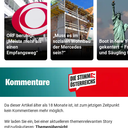
ORF beruhigt:
„Muss es im
„Meiste mehr als
sozialen Wohnbau
Boot in New Y
einen
der Mercedes
gekentert – F
Empfangsweg“
sein?“
und Säugling 
Da dieser Artikel älter als 18 Monate ist, ist zum jetzigen Zeitpunkt
kein Kommentieren mehr möglich.
Wir laden Sie ein, bei einer aktuelleren themenrelevanten Story
mitzudiskutieren:
Themenübersicht
.