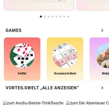
chevron_right
GAMES
Solitär
Kreuzworträtsel
Mahj
chevron_right
VORTEILSWELT „ALLE ANZEIGEN“