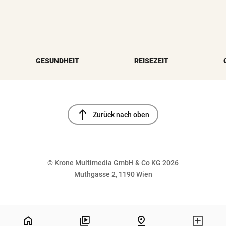
GESUNDHEIT
REISEZEIT
north
Zurück nach oben
© Krone Multimedia GmbH & Co KG 2026
Muthgasse 2, 1190 Wien
NaN%
home
pin_drop