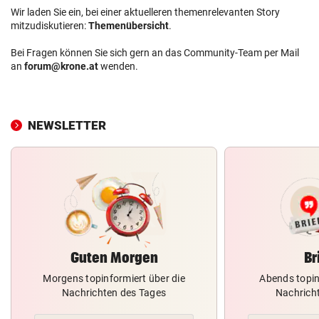
Wir laden Sie ein, bei einer aktuelleren themenrelevanten Story
mitzudiskutieren:
Themenübersicht
.
Bei Fragen können Sie sich gern an das Community-Team per Mail
an
forum@krone.at
wenden.
NEWSLETTER
Guten Morgen
Br
Morgens topinformiert über die
Abends topin
Nachrichten des Tages
Nachrich