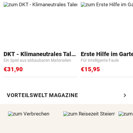
DKT - Klimaneutrales Talent
Erste Hilfe im Gart
Ein Spiel aus abbaubaren Materialien
Für intelligente Faule
€31,90
€15,95
chevron_right
VORTEILSWELT MAGAZINE