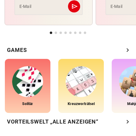
send
E-Mail
E-Mail
Abschicken
chevron_right
GAMES
Solitär
Kreuzworträtsel
Mahj
chevron_right
VORTEILSWELT „ALLE ANZEIGEN“