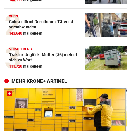
144.775
mal gelesen
WIEN
Cobra stürmt Dorotheum, Täter ist
verschwunden
143.640
mal gelesen
VORARLBERG
Traktor-Unglück: Mutter (36) meldet
sich zu Wort
111.720
mal gelesen
MEHR KRONE+ ARTIKEL