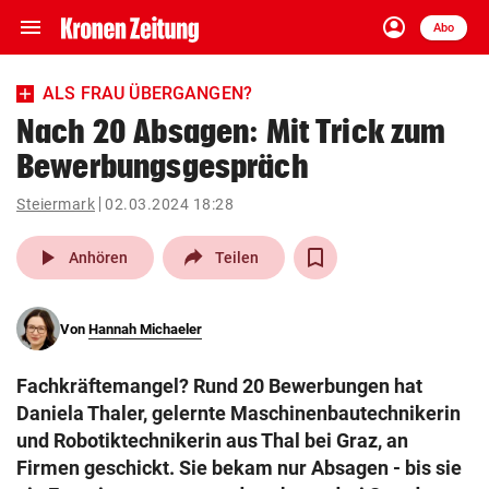
menu
account_circle
Navigation
Anmelden
Abo
close
Schließen
ein-/ausklappen
ALS FRAU ÜBERGANGEN?
Abonnieren
Nach 20 Absagen: Mit Trick zum
Bewerbungsgespräch
account_circle
arrow_right
Anmelden
Steiermark
02.03.2024 18:28
pin_drop
arrow_right
Bundesland auswäh
Wien
play_arrow
Anhören
Teilen
bookmark
Merkliste
Von
Hannah Michaeler
Suchbegriff
search
Fachkräftemangel? Rund 20 Bewerbungen hat
eingeben
Daniela Thaler, gelernte Maschinenbautechnikerin
und Robotiktechnikerin aus Thal bei Graz, an
Firmen geschickt. Sie bekam nur Absagen - bis sie