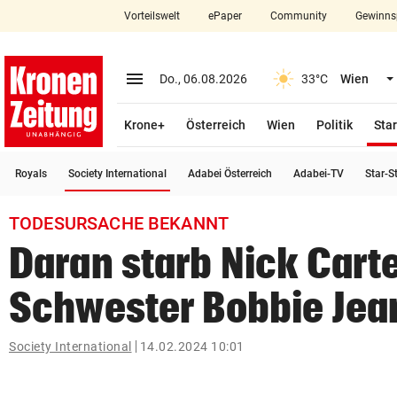
Vorteilswelt
ePaper
Community
Gewinns
close
Schließen
menu
Menü aufklappen
Do., 06.08.2026
33°C
Wien
Abonnieren
Krone+
Österreich
Wien
Politik
Star
account_circle
arrow_right
Anmelden
(ausgewählt)
Royals
Society International
Adabei Österreich
Adabei-TV
Star-S
pin_drop
arrow_right
Bundesland auswäh
Wien
TODESURSACHE BEKANNT
bookmark
Merkliste
Daran starb Nick Cart
Schwester Bobbie Jea
Suchbegriff
search
eingeben
Society International
14.02.2024 10:01