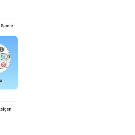
 Spiele
u
Snake
zeigen