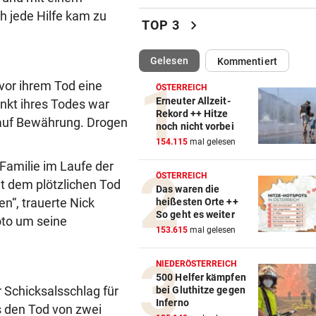
ch jede Hilfe kam zu
Was die Austria heute in
chevron_right
TOP 3
Rumänien erwartet
(ausgewählt)
Gelesen
Kommentiert
EIN KLUB MACHT ERNST
vor 
Sabitzer heiß begehrt – wird
vor ihrem Tod eine
ÖSTERREICH
zum Knackpunkt?
Erneuter Allzeit-
nkt ihres Todes war
Rekord ++ Hitze
 auf Bewährung. Drogen
noch nicht vorbei
NÄCHSTE ABHÖR-AFFÄRE:
vor 
154.115
mal gelesen
SPÖ und ÖVP wollen die Cau
Lederer aussitzen
 Familie im Laufe der
ÖSTERREICH
mit dem plötzlichen Tod
Das waren die
OSV-DUO IN PARIS
vor 
n“, trauerte Nick
heißesten Orte ++
Knoll und Lotfi ziehen vom T
So geht es weiter
oto um seine
ins EM-Finale ein
153.615
mal gelesen
PLUS FÜNF PROZENT
vor 
NIEDERÖSTERREICH
Goldpreis legte diese Woche
500 Helfer kämpfen
r Schicksalsschlag für
bei Gluthitze gegen
neuen Höhenflug hin
Inferno
s den Tod von zwei