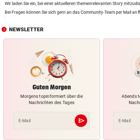
Wir laden Sie ein, bei einer aktuelleren themenrelevanten Story mitzudi
Bei Fragen können Sie sich gern an das Community-Team per Mail an
NEWSLETTER
Guten Morgen
Morgens topinformiert über die
Abends t
Nachrichten des Tages
Nachr
send
E-Mail
E-Mail
Abschicken