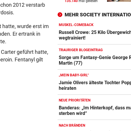
135.140
mal gelesen
REKORDSOMMER IN Ö
vor 
Schon 2012 verstarb
Hitze, Brände, Unwetter:
rdosis.
MEHR SOCIETY INTERNATI
Einsatzkräfte gefordert!
MUSKEL-COMEBACK
t hatte, wurde erst im
FITNESS-TEST BESTANDEN
vor 
Russell Crowe: 25 Kilo Übergewic
en. Er ertrank in
Weißhaidinger kann an
wegtrainiert!
te.
Leichtathletik-EM teilnehme
TRAURIGER BLOGEINTRAG
arter geführt hatte,
11-JÄHRIGE MISSBRAUCHT
vor 
Sorge um Fantasy-Genie George R
eroin. Fentanyl gilt
Martin (77)
Vater lockte Vergewaltiger a
TikTok in Falle
„MEIN BABY-GIRL“
Jamie Olivers älteste Tochter Pop
heiraten
NEUE PRIORITÄTEN
Banderas: „Im Hinterkopf, dass m
sterben wird“
NACH BRÄNDEN