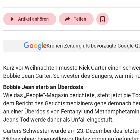
play_arrow
Artikel anhören
Teilen
Kronen Zeitung als bevorzugte Google-Q
Kurz vor Weihnachten musste Nick Carter einen schwere
Bobbie Jean Carter, Schwester des Sängers, war mit n
Bobbie Jean starb an Überdosis
Wie das „People“-Magazin berichtete, steht jetzt die T
dem Bericht des Gerichtsmediziners gehe demnach her
an einer Überdosis von Fentanyl und Methamphetamin 
Jeans Tod werde daher als Unfall eingestuft.
Carters Schwester wurde am 23. Dezember des letzten
Mitbewohner bewusstlos im Badezimmer aufgefunden