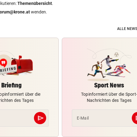
skutieren:
Themenübersicht
.
forum@krone.at
wenden.
ALLE NEWS
Briefing
Sport News
opinformiert über die
Topinformiert über die Sport
ichten des Tages
Nachrichten des Tages
send
s
E-Mail
Abschicken