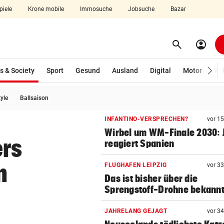
piele
Krone mobile
Immosuche
Jobsuche
Bazar
search
account_circle
Menü aufklappen
Suchen
(ausgewählt)
s & Society
Sport
Gesund
Ausland
Digital
Motor
Wir
tyle
Ballsaison
len
INFANTINO-VERSPRECHEN?
vor 1
Wirbel um WM-Finale 2030: J
ers
reagiert Spanien
n
FLUGHAFEN LEIPZIG
vor 3
Das ist bisher über die
Sprengstoff-Drohne bekann
JAHRELANG GEJAGT
vor 3