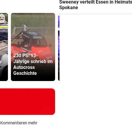
Sweeney verteilt Essen in Heimats
Spokane
230 PS! 13-
Premiere an
u
Jährige schrieb im
Linzer Uniklinik:
SPÖ und Ö
k
Autocross
Herz-OP mit
wollen die
Geschichte
Roboter
Lederer au
ein Kommentieren mehr