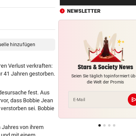
Unwetter: Trinkwasser in Tir
Ort verunreinigt!
NEWSLETTER
„WUT UND VERBITTERUNG“
vor ein
Lebenslange Haft nach Auto
Anschlag in München
uelle hinzufügen
RÜCKSCHLAG FÜR ÖSV-ASS
vor 
Sturz von Lamparter: Jetzt is
n Verlust verkraften:
Diagnose da!
Stars & Society News
ur 41 Jahren gestorben.
Seien Sie täglich topinformiert üb
IN BACHBETT GEFANGEN
vor 
die Welt der Promis
Notruf abgebrochen: Suche 
odesursache fest. Aus
verletztem Wanderer
se
vor, dass Bobbie Jean
E-Mail
verstorben sei. Bobbie
ABREISE AUS SAALFELDEN
vor 
RB-Star verabschiedet sich:
Rekorddeal steht bevor
 Jahres von ihrem
 und mit einem
EIN STÜRMER FEHLT
vor 