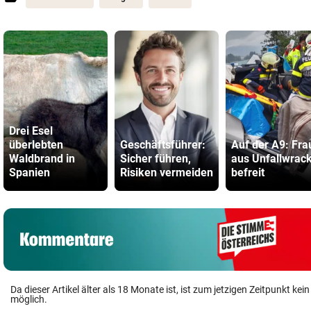
Drei Esel
überlebten
Geschäftsführer:
Auf der A9: Fra
Waldbrand in
Sicher führen,
aus Unfallwrac
Spanien
Risiken vermeiden
befreit
Da dieser Artikel älter als 18 Monate ist, ist zum jetzigen Zeitpunkt k
möglich.