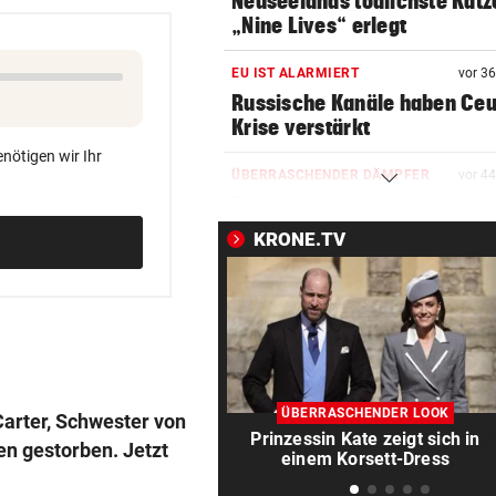
Neuseelands tödlichste Katz
„Nine Lives“ erlegt
EU IST ALARMIERT
vor 3
Russische Kanäle haben Ceu
Krise verstärkt
nötigen wir Ihr
ÜBERRASCHENDER DÄMPFER
vor 4
Zverev schimpft nach Aus: 
schlechteste Match“
KRONE.TV
POLIZEI SUCHT ZEUGEN
vor ein
Bub (4) trieb regungslos im
Wasser – reanimiert!
TÜR VEREITELT ÜBERFALL
vor ein
Tollpatschiger Räuber muss
ÜBERRASCHENDER LOOK
arter, Schwester von
sieben Jahre absitzen
Prinzessin Kate zeigt sich in
en gestorben. Jetzt
einem Korsett-Dress
ABKOCH-EMPFEHLUNG
vor ein