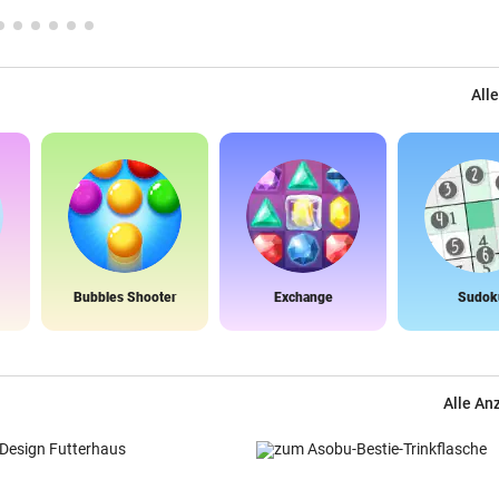
Alle
Bubbles Shooter
Exchange
Sudok
Alle An