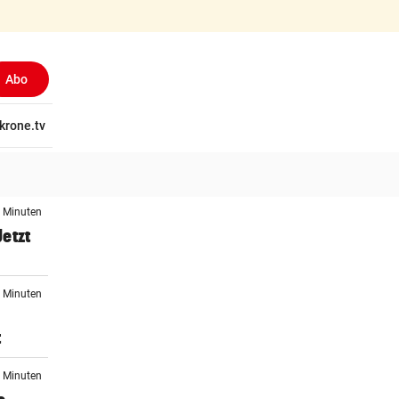
Abo
tschaft
krone.tv
Wissen
Gericht
Kolumnen
Freizeit
Reise
Ti
5 Minuten
etzt
3 Minuten
t
4 Minuten