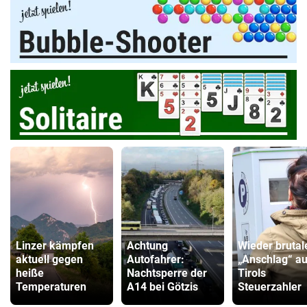
Linzer kämpfen
Achtung
Wieder brutal
aktuell gegen
Autofahrer:
„Anschlag“ au
heiße
Nachtsperre der
Tirols
Temperaturen
A14 bei Götzis
Steuerzahler