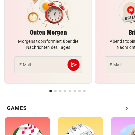
Guten Morgen
Br
Morgens topinformiert über die
Abends topin
Nachrichten des Tages
Nachrich
send
E-Mail
E-Mail
Abschicken
chevron_right
GAMES