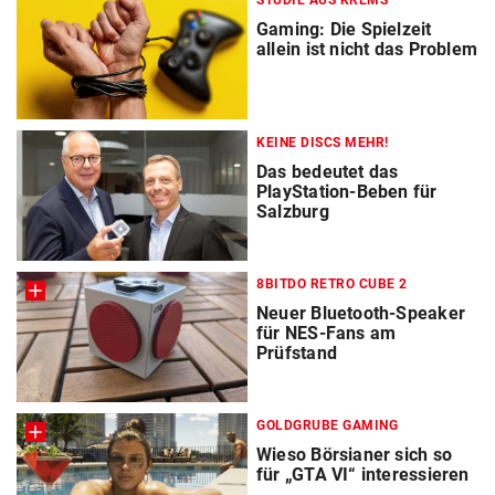
STUDIE AUS KREMS
Gaming: Die Spielzeit
allein ist nicht das Problem
KEINE DISCS MEHR!
Das bedeutet das
PlayStation-Beben für
Salzburg
8BITDO RETRO CUBE 2
Neuer Bluetooth-Speaker
für NES-Fans am
Prüfstand
GOLDGRUBE GAMING
Wieso Börsianer sich so
für „GTA VI“ interessieren