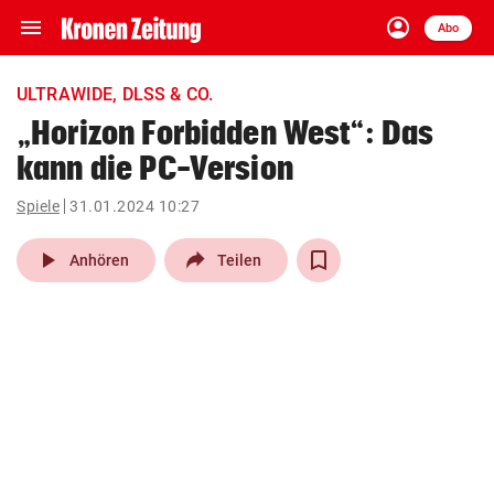
menu
account_circle
Navigation
Anmelden
Abo
close
Schließen
ein-/ausklappen
ULTRAWIDE, DLSS & CO.
Abonnieren
„Horizon Forbidden West“: Das
kann die PC-Version
account_circle
arrow_right
Anmelden
Spiele
31.01.2024 10:27
pin_drop
arrow_right
Bundesland auswäh
Wien
play_arrow
Anhören
Teilen
bookmark
Merkliste
Suchbegriff
search
eingeben