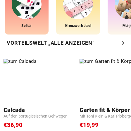
Solitär
Kreuzworträtsel
Mahj
chevron_right
VORTEILSWELT „ALLE ANZEIGEN“
Calcada
Garten fit & Körper 
Auf den portugiesischen Gehwegen
Mit Toni Klein & Karl Ploberg
€36,90
€19,99