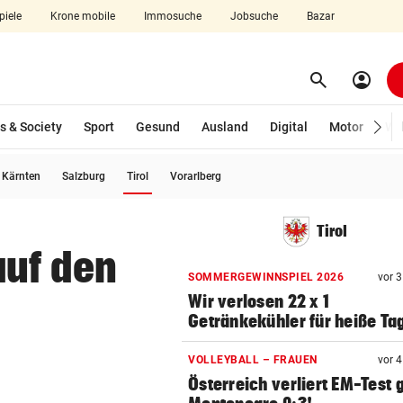
piele
Krone mobile
Immosuche
Jobsuche
Bazar
search
account_circle
Menü aufklappen
Suchen
s & Society
Sport
Gesund
Ausland
Digital
Motor
Wir
(ausgewählt)
Kärnten
Salzburg
Tirol
Vorarlberg
len
Tirol
auf den
SOMMERGEWINNSPIEL 2026
vor 
Wir verlosen 22 x 1
Getränkekühler für heiße Ta
VOLLEYBALL – FRAUEN
vor 
Österreich verliert EM-Test