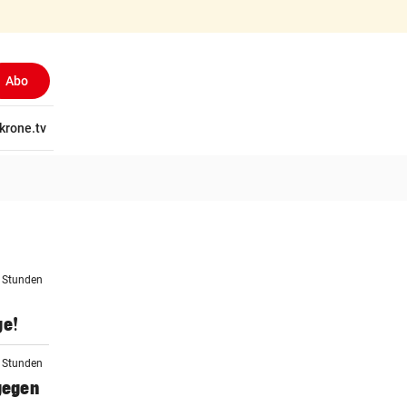
Abo
tschaft
krone.tv
Wissen
Gericht
Kolumnen
Freizeit
Reise
Ti
3 Stunden
ge!
4 Stunden
 gegen