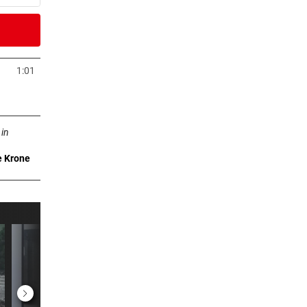
5 Stunden
Fans
1:01
Tab öffnen
6 Stunden
ffnen
)
 in
e Krone
6 Stunden
eich
6 Stunden
rby
6 Stunden