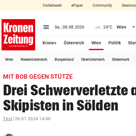
Vorteilswelt
ePaper
Community
Gewinns
close
Schließen
menu
Menü aufklappen
Sa., 08.08.2026
24°C
Wien
Abonnieren
(ausgewählt)
Krone+
Österreich
Wien
Politik
Star
account_circle
arrow_right
Anmelden
Wien
Niederösterreich
Burgenland
Oberösterreich
Steiermark
pin_drop
arrow_right
Bundesland auswäh
Wien
MIT BOB GEGEN STÜTZE
bookmark
Merkliste
Drei Schwerverletzte 
Skipisten in Sölden
Suchbegriff
search
eingeben
Tirol
28.01.2024 14:00