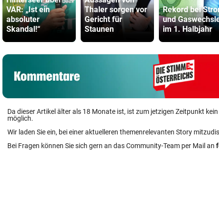
VAR: „Ist ein
Thaler sorgen vor
Rekord bei Str
absoluter
Gericht für
und Gaswechsl
Skandal!“
Staunen
im 1. Halbjahr
Da dieser Artikel älter als 18 Monate ist, ist zum jetzigen Zeitpunkt k
möglich.
Wir laden Sie ein, bei einer aktuelleren themenrelevanten Story mitzudi
Bei Fragen können Sie sich gern an das Community-Team per Mail an