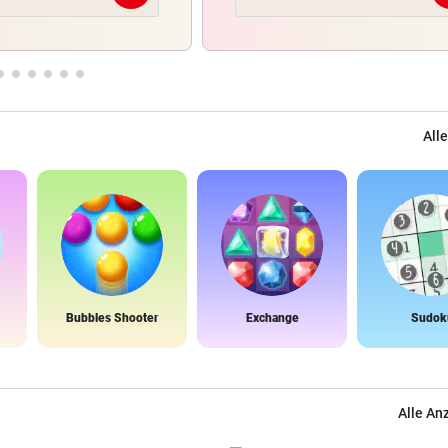
Alle
Bubbles Shooter
Exchange
Sudok
Alle An