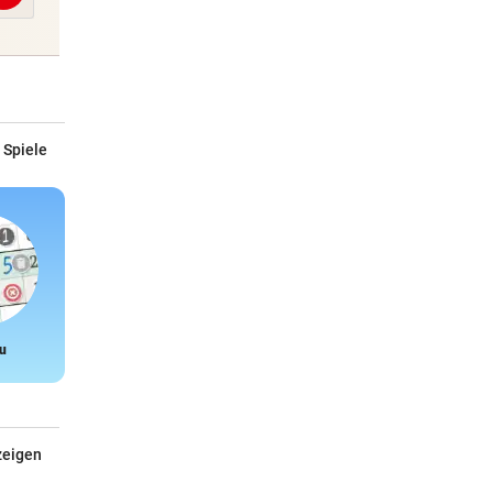
 Spiele
u
Snake
zeigen