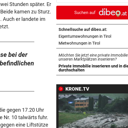
locken WAC-Goalie
zwei Stunden später. Er
Beide kamen zu Sturz.
Suchen auf
BEI BARESI-ABSCHIED
vor 
. Auch er landete im
Brasilien-Legende schockt 
tzt.
mit Mallet-Finger
Schnellsuche auf dibeo.at:
in neuem 
Eigentumswohnungen in Tirol
KIND UND PARTNER TOT
vor 
in neuem Tab ö
Mietwohnungen in Tirol
Traktor-Unglück: Mutter (36
se bei der
Möchten Sie jetzt eine private Immobilie
meldet sich zu Wort
unseren Marktplätzen inserieren?
 befindlichen
Private Immobilie inserieren und in di
STRATEGIE FEHLT
vor 
in neuem Tab öffnen
durchschalten
Schutz vor Drohnen? Österr
hat keinen Plan
KRONE.TV
LÄNDLE-KICKER SIEGEN
vor 
3:1 nach 0:1! Altach dreht De
gegen WSG Tirol
die gegen 17.20 Uhr
 Nr. 10 talwärts fuhr.
KRITIK AUS POLITIK
vor 
 gegen eine Liftstütze