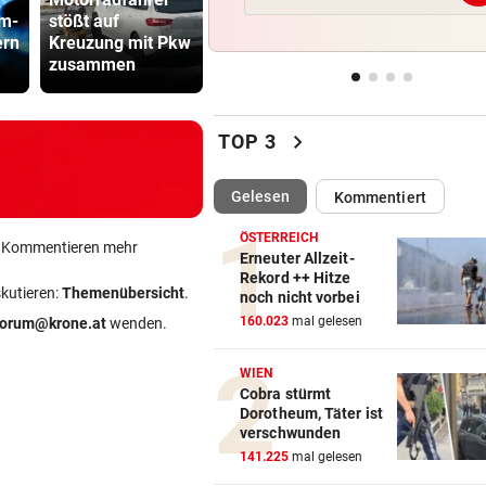
Fehlstart komplett! Nächste 
om-
stößt auf
Großeinsatz nach
Sager wirkt
für St. Pölten
ern
Kreuzung mit Pkw
missglücktem
Mütter-Auf
zusammen
Überholmanöver
gegen Kanz
WANDERER AUSGEFLOGEN
vor 
Wieder Muren nach Unwette
chevron_right
Dramatik im Valser Tal
TOP 3
IN GREENSBORO
vor 
(ausgewählt)
Gelesen
Kommentiert
Straka verpasst bei PGA-Tur
den Cut vorzeitig
ÖSTERREICH
ein Kommentieren mehr
Erneuter Allzeit-
Rekord ++ Hitze
SCHRIEB WM-GESCHICHTE
vor 
skutieren:
Themenübersicht
.
noch nicht vorbei
Bayern kassiert Millionen – 
160.023
mal gelesen
forum@krone.at
wenden.
Transfer-Clou
WIEN
Cobra stürmt
Dorotheum, Täter ist
verschwunden
141.225
mal gelesen