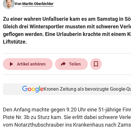
Von
Martin Oberbichler
© Krone Multimedia GmbH & Co KG 2026
Muthgasse 2, 1190 Wien
Zu einer wahren Unfallserie kam es am Samstag in Söl
Gleich drei Wintersportler mussten mit schweren Verl
geflogen werden. Eine Urlauberin krachte mit einem 
Liftstütze.
play_arrow
Artikel anhören
Teilen
Kronen Zeitung als bevorzugte Google-Q
Den Anfang machte gegen 9.20 Uhr eine 51-jährige Finni
Piste Nr. 3b zu Sturz kam. Sie erlitt dabei schwere Ve
vom Notarzthubschrauber ins Krankenhaus nach Zams e