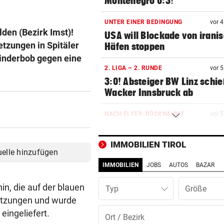
Montenegro 0:3!
UNTER EINER BEDINGUNG
vor 
den (Bezirk Imst)!
USA will Blockade von irani
etzungen in Spitäler
Häfen stoppen
Kinderbob gegen eine
2. LIGA – 2. RUNDE
vor 
3:0! Absteiger BW Linz schie
Wacker Innsbruck ab
NACH ELFER-RÜCKNAHME
vor 
Hinterseer über VAR: „Ist ei
absoluter Skandal!“
IMMOBILIEN TIROL
uelle hinzufügen
WEGEN CEUTA-KRISE
vor 
IMMOBILIEN
JOBS
AUTOS
BAZAR
Spanien kontert: Jetzt
Grenzkontrollen für Italien
n, die auf der blauen
Typ
rletzungen und wurde
SONNTAG NOCH IM KASTEN
vor 
ingeliefert.
Klubs aus Holland und Italie