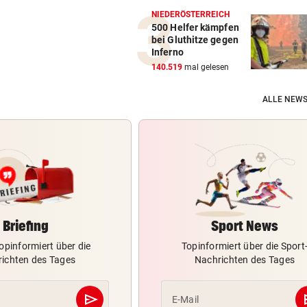
NIEDERÖSTERREICH
500 Helfer kämpfen
bei Gluthitze gegen
Inferno
140.519
mal gelesen
ALLE NEWS
Briefing
Sport News
opinformiert über die
Topinformiert über die Sport
ichten des Tages
Nachrichten des Tages
send
s
E-Mail
Abschicken