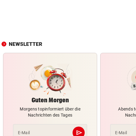
NEWSLETTER
Guten Morgen
Morgens topinformiert über die
Abends t
Nachrichten des Tages
Nachr
send
E-Mail
E-Mail
Abschicken