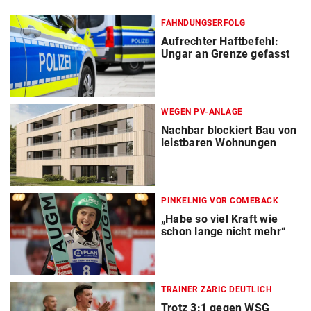
FAHNDUNGSERFOLG
Aufrechter Haftbefehl:
Ungar an Grenze gefasst
WEGEN PV-ANLAGE
Nachbar blockiert Bau von
leistbaren Wohnungen
PINKELNIG VOR COMEBACK
„Habe so viel Kraft wie
schon lange nicht mehr“
TRAINER ZARIC DEUTLICH
Trotz 3:1 gegen WSG