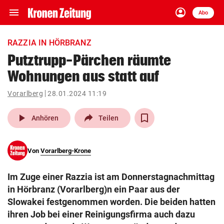
menu
account_circle
Navigation
Anmelden
Abo
close
Schließen
ein-/ausklappen
RAZZIA IN HÖRBRANZ
Abonnieren
Putztrupp-Pärchen räumte
Wohnungen aus statt auf
account_circle
arrow_right
Anmelden
Vorarlberg
28.01.2024 11:19
pin_drop
arrow_right
Bundesland auswäh
Wien
play_arrow
Anhören
Teilen
bookmark
Merkliste
Von
Vorarlberg-Krone
Suchbegriff
search
Im Zuge einer Razzia ist am Donnerstagnachmittag
eingeben
in Hörbranz (Vorarlberg)n ein Paar aus der
Slowakei festgenommen worden. Die beiden hatten
ihren Job bei einer Reinigungsfirma auch dazu