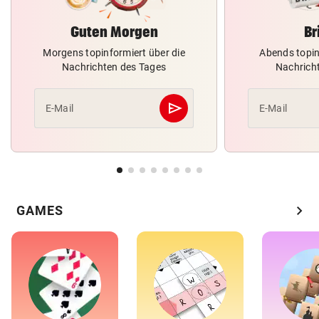
Guten Morgen
Br
Morgens topinformiert über die
Abends topin
Nachrichten des Tages
Nachrich
send
E-Mail
E-Mail
Abschicken
chevron_right
GAMES