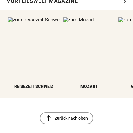
chevron_right
VORTEILSWELT MAGAZINE
REISEZEIT SCHWEIZ
MOZART
north
Zurück nach oben