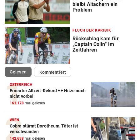
bleibt Altachern ein
Problem
FLUCH DER KARIBIK
Rückschlag kam für
„Captain Colin“ im
Zeitfahren
(ausgewählt)
Gelesen
Kommentiert
ÖSTERREICH
Erneuter Allzeit-Rekord ++ Hitze noch
nicht vorbei
161.178
mal gelesen
WIEN
Cobra stürmt Dorotheum, Täter ist
verschwunden
142.638
mal gelesen