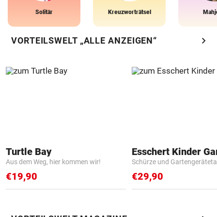
Solitär
Kreuzworträtsel
Mahj
chevron_right
VORTEILSWELT „ALLE ANZEIGEN“
Turtle Bay
Aus dem Weg, hier kommen wir!
Schürze und Gartengerätet
€19,90
€29,90