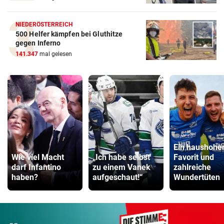
NIEDERÖSTERREICH
500 Helfer kämpfen bei Gluthitze
gegen Inferno
141.347
mal gelesen
Ein haushohe
Wie viel Macht
„Ich habe selbst
Favorit und
darf Infantino
zu einem Vanek
zahlreiche
haben?
aufgeschaut!“
Wundertüten