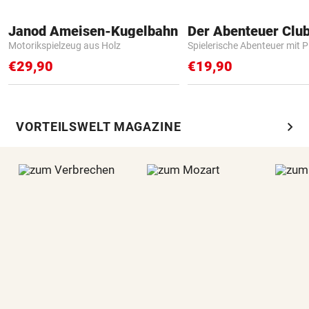
Janod Ameisen-Kugelbahn
Der Abenteuer Clu
Motorikspielzeug aus Holz
Spielerische Abenteuer mit P
€29,90
€19,90
chevron_right
VORTEILSWELT MAGAZINE