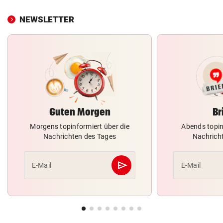
NEWSLETTER
Guten Morgen
Br
Morgens topinformiert über die
Abends topin
Nachrichten des Tages
Nachrich
send
E-Mail
E-Mail
Abschicken