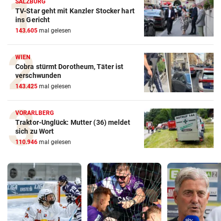
SALZBURG
TV-Star geht mit Kanzler Stocker hart
ins Gericht
143.605
mal gelesen
WIEN
Cobra stürmt Dorotheum, Täter ist
verschwunden
143.425
mal gelesen
VORARLBERG
Traktor-Unglück: Mutter (36) meldet
sich zu Wort
110.946
mal gelesen