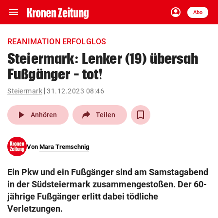
menu
account_circle
Navigation
Anmelden
Abo
close
Schließen
ein-/ausklappen
REANIMATION ERFOLGLOS
Abonnieren
Steiermark: Lenker (19) übersah
Fußgänger – tot!
account_circle
arrow_right
Anmelden
Steiermark
31.12.2023 08:46
pin_drop
arrow_right
Bundesland auswäh
Wien
play_arrow
Anhören
Teilen
bookmark
Merkliste
Von
Mara Tremschnig
Suchbegriff
search
Ein Pkw und ein Fußgänger sind am Samstagabend
eingeben
in der Südsteiermark zusammengestoßen. Der 60-
jährige Fußgänger erlitt dabei tödliche
Verletzungen.