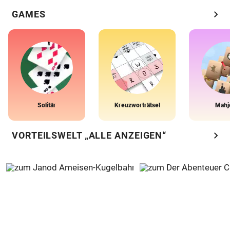
chevron_right
GAMES
Solitär
Kreuzworträtsel
Mahj
chevron_right
VORTEILSWELT „ALLE ANZEIGEN“