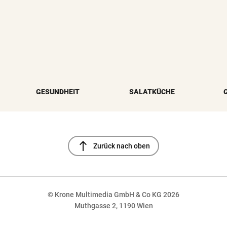
GESUNDHEIT
SALATKÜCHE
north
Zurück nach oben
© Krone Multimedia GmbH & Co KG 2026
Muthgasse 2, 1190 Wien