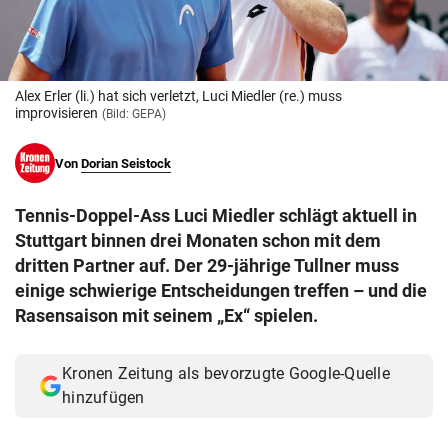
© Krone Multimedia GmbH & Co KG 2026
Muthgasse 2, 1190 Wien
Alex Erler (li.) hat sich verletzt, Luci Miedler (re.) muss
improvisieren
(Bild: GEPA)
Von
Dorian Seistock
Tennis-Doppel-Ass Luci Miedler schlägt aktuell in
Stuttgart binnen drei Monaten schon mit dem
dritten Partner auf. Der 29-jährige Tullner muss
einige schwierige Entscheidungen treffen – und die
Rasensaison mit seinem „Ex“ spielen.
Kronen Zeitung als bevorzugte Google-Quelle
hinzufügen