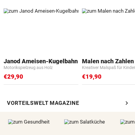
Janod Ameisen-Kugelbahn
Motorikspielzeug aus Holz
Kreativer Malspaß für Kinde
€29,90
€19,90
chevron_right
VORTEILSWELT MAGAZINE