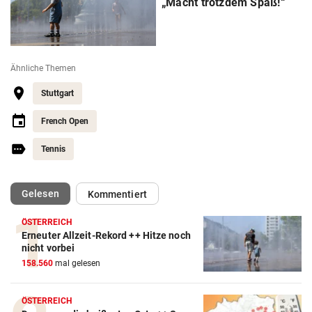
„Macht trotzdem Spaß!“
Ähnliche Themen
Stuttgart
French Open
Tennis
(ausgewählt)
Gelesen
Kommentiert
ÖSTERREICH
Erneuter Allzeit-Rekord ++ Hitze noch
Action-Cam Vergleich
nicht vorbei
158.560
mal gelesen
ZUM VERGLEICH
Crosstrainer Vergleich
ÖSTERREICH