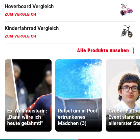
Hoverboard Vergleich
ZUM VERGLEICH
Kinderfahrrad Vergleich
ZUM VERGLEICH
Alle Produkte ansehen
Ex-Weltmeisterin:
Rätsel um in Pool
Großer Fußbal
„Dann wäre ich
ertrunkenes
Event stand a
heute gelähmt!“
Mädchen (3)
allererster Ste