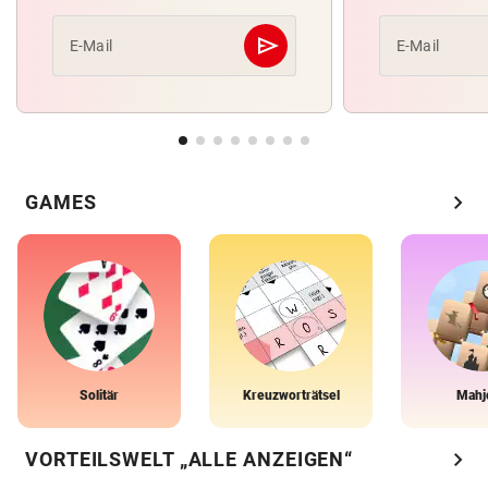
send
E-Mail
E-Mail
Abschicken
chevron_right
GAMES
Solitär
Kreuzworträtsel
Mahj
chevron_right
VORTEILSWELT „ALLE ANZEIGEN“