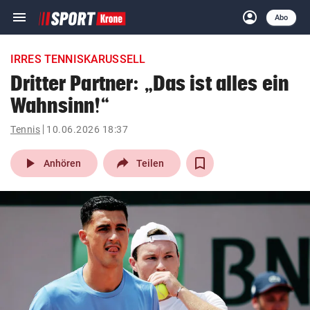
menu
account_circle
Navigation
Anmelden
Abo
close
Schließen
ein-/ausklappen
IRRES TENNISKARUSSELL
Abonnieren
Dritter Partner: „Das ist alles ein
Wahnsinn!“
account_circle
arrow_right
Anmelden
Tennis
10.06.2026 18:37
pin_drop
arrow_right
Bundesland auswäh
Wien
play_arrow
Anhören
Teilen
bookmark
Merkliste
Suchbegriff
search
eingeben