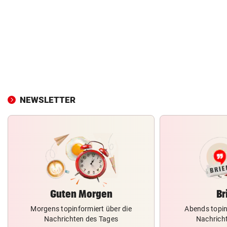
NEWSLETTER
Guten Morgen
Br
Morgens topinformiert über die
Abends topin
Nachrichten des Tages
Nachrich