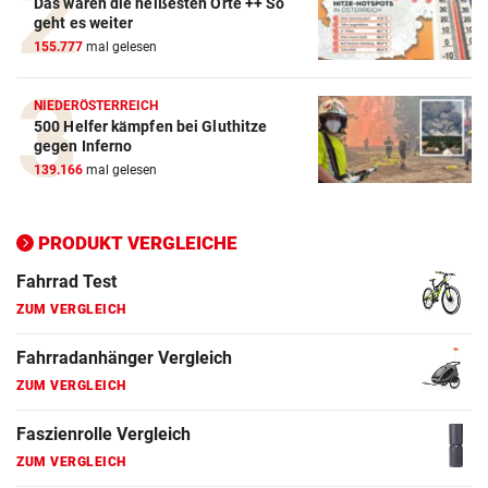
Das waren die heißesten Orte ++ So
ZUM VERGLEICH
geht es weiter
155.777
mal gelesen
E-Bike Vergleich
ZUM VERGLEICH
NIEDERÖSTERREICH
500 Helfer kämpfen bei Gluthitze
Elektro-Scooter Vergleich
gegen Inferno
ZUM VERGLEICH
139.166
mal gelesen
Ergometer Vergleich
ZUM VERGLEICH
PRODUKT VERGLEICHE
Fahrrad Test
ZUM VERGLEICH
Fahrradanhänger Vergleich
ZUM VERGLEICH
Faszienrolle Vergleich
ZUM VERGLEICH