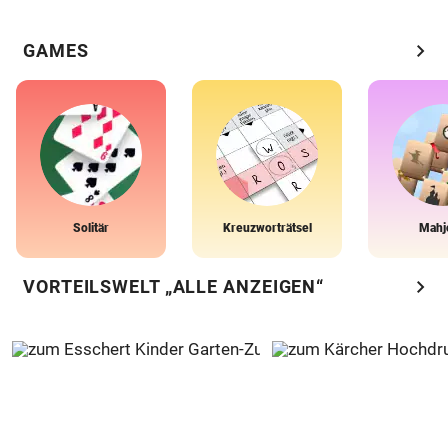
chevron_right
GAMES
Solitär
Kreuzworträtsel
Mahj
chevron_right
VORTEILSWELT „ALLE ANZEIGEN“