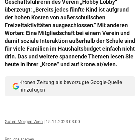
Geschäftsführerin des Verein „Hobby Lobby“
© Krone Multimedia GmbH & Co KG 2026
überzeugt: „Bereits jedes fünfte Kind ist aufgrund
Muthgasse 2, 1190 Wien
der hohen Kosten von außerschulischen
Freizeitaktivitäten ausgeschlossen.“ Mit anderen
Worten: Eine Mitgliedschaft bei einem Verein und
damit soziale Interaktion außerhalb der Schule sind
für viele Familien im Haushaltsbudget einfach nicht
drin. Das und weitere spannende Themen lesen Sie
heute in Ihrer „Krone“ und auf krone.at/wien.
Kronen Zeitung als bevorzugte Google-Quelle
hinzufügen
Guten Morgen Wien
15.11.2023 03:00
Ähnliche Themen