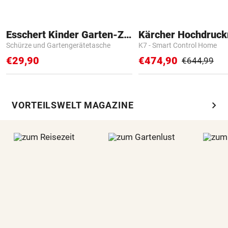
Esschert Kinder Garten-Zubehör
Kärcher Hochdruck
Schürze und Gartengerätetasche
K7 - Smart Control Home
€29,90
€474,90
€644,99
chevron_right
VORTEILSWELT MAGAZINE