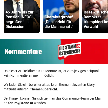
45 Jahre bis zur
Israelkritisch
Pension: NEOS
Charakterprobe!
Demokrat
begrüßen
„Das spricht für
triumphiert be
Diskussion
die Mannschaft“
Vorwahl
Da dieser Artikel älter als 18 Monate ist, ist zum jetzigen Zeitpunkt
kein Kommentieren mehr möglich.
Wir laden Sie ein, bei einer aktuelleren themenrelevanten Story
mitzudiskutieren:
Themenübersicht
.
Bei Fragen können Sie sich gern an das Community-Team per Mail
an
forum@krone.at
wenden.