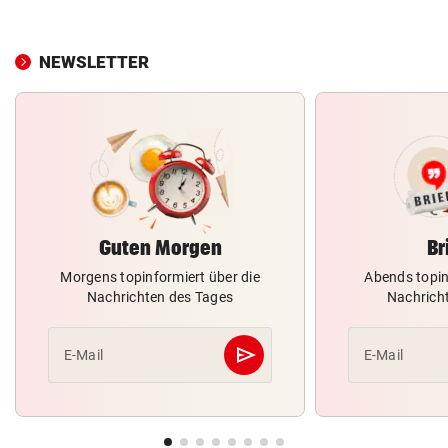
NEWSLETTER
Guten Morgen
Br
Morgens topinformiert über die
Abends topin
Nachrichten des Tages
Nachrich
send
E-Mail
E-Mail
Abschicken