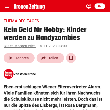
menu
account_circle
Navigation
Anmelden
Abo
close
Schließen
ein-/ausklappen
THEMA DES TAGES
Abonnieren
Kein Geld für Hobby: Kinder
werden zu Handyzombies
account_circle
arrow_right
Anmelden
Guten Morgen Wien
15.11.2023 03:00
pin_drop
arrow_right
Bundesland auswäh
Wien
play_arrow
Anhören
Teilen
bookmark
Merkliste
Von
Wien Krone
Suchbegriff
search
Eben erst schlugen Wiener Elternvertreter Alarm.
eingeben
Viele Familien könnten sich für ihren Nachwuchs
die Schulskikurse nicht mehr leisten. Doch das ist
nur die Spitze des Eisbergs, ist Rosa Bergmann,