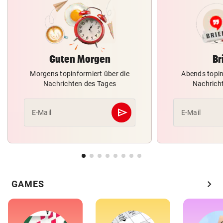
Guten Morgen
Br
Morgens topinformiert über die
Abends topin
Nachrichten des Tages
Nachrich
send
E-Mail
E-Mail
Abschicken
chevron_right
GAMES