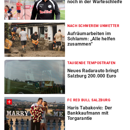
noch in der Warteschleife
NACH SCHWEREM UNWETTER
Aufräumarbeiten im
Schlamm: „Alle helfen
zusammen“
TAUSENDE TEMPOSTRAFEN
Neues Radarauto bringt
Salzburg 200.000 Euro
FC RED BULL SALZBURG
Haris Tabakovic: Der
Bankkaufmann mit
Torgarantie