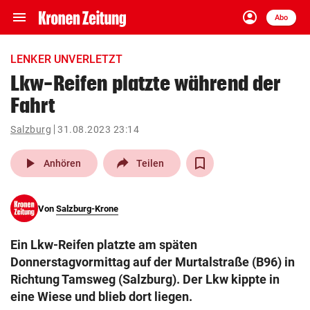
menu
account_circle
Navigation
Anmelden
Abo
close
Schließen
ein-/ausklappen
LENKER UNVERLETZT
Abonnieren
Lkw-Reifen platzte während der
Fahrt
account_circle
arrow_right
Anmelden
Salzburg
31.08.2023 23:14
pin_drop
arrow_right
Bundesland auswäh
Wien
play_arrow
Anhören
Teilen
bookmark
Merkliste
Von
Salzburg-Krone
Suchbegriff
search
Ein Lkw-Reifen platzte am späten
eingeben
Donnerstagvormittag auf der Murtalstraße (B96) in
Richtung Tamsweg (Salzburg). Der Lkw kippte in
eine Wiese und blieb dort liegen.