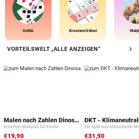
Solitär
Kreuzworträtsel
Mahj
chevron_right
VORTEILSWELT „ALLE ANZEIGEN“
Malen nach Zahlen Dinosaurier
Kreativer Malspaß für Kinder
Ein Spiel aus abbaubaren Ma
€19,90
€31,90