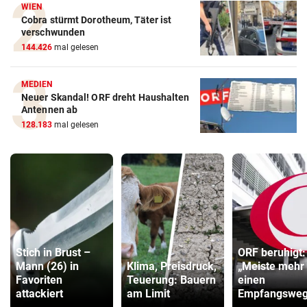
WIEN
Cobra stürmt Dorotheum, Täter ist
verschwunden
144.426
mal gelesen
MEDIEN
Neuer Skandal! ORF dreht Haushalten
Antennen ab
128.183
mal gelesen
Stich in Brust –
ORF beruhigt:
Mann (26) in
Klima, Preisdruck,
„Meiste mehr 
Favoriten
Teuerung: Bauern
einen
attackiert
am Limit
Empfangsweg