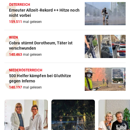
ÖSTERREICH
Erneuter Allzeit-Rekord ++ Hitze noch
nicht vorbei
159.511
mal gelesen
WIEN
Cobra stürmt Dorotheum, Täter ist
verschwunden
140.463
mal gelesen
NIEDERÖSTERREICH
500 Helfer kämpfen bei Gluthitze
gegen Inferno
140.197
mal gelesen