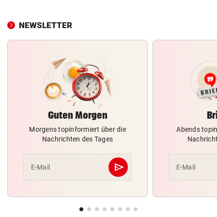
NEWSLETTER
Guten Morgen
Br
Morgens topinformiert über die
Abends topin
Nachrichten des Tages
Nachrich
send
E-Mail
E-Mail
Abschicken