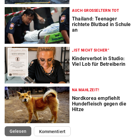
AUCH GROSSELTERN TOT
Thailand: Teenager
richtete Blutbad in Schule
an
„IST NICHT SICHER“
Kinderverbot in Studio:
Viel Lob für Betreiberin
NA MAHLZEIT!
Nordkorea empfiehlt
Hundefleisch gegen die
Hitze
(ausgewählt)
Gelesen
Kommentiert