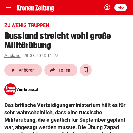
menu
account_circle
Navigation
Anmelden
Abo
close
Schließen
ein-/ausklappen
ZU WENIG TRUPPEN
Abonnieren
Russland streicht wohl große
Militärübung
account_circle
arrow_right
Anmelden
Ausland
28.08.2023 11:27
pin_drop
arrow_right
Bundesland auswäh
Wien
play_arrow
Anhören
Teilen
bookmark
Merkliste
Von
krone.at
Suchbegriff
search
Das britische Verteidigungsministerium hält es für
eingeben
sehr wahrscheinlich, dass eine russische
Militärübung, die eigentlich für September geplant
war, abgesagt werden musste. Die Übung Zapad