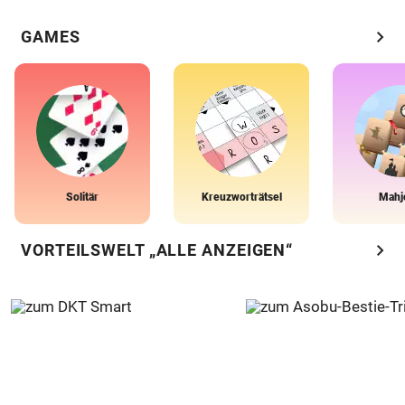
chevron_right
GAMES
Solitär
Kreuzworträtsel
Mahj
chevron_right
VORTEILSWELT „ALLE ANZEIGEN“