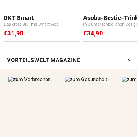
DKT Smart
Asobu-Bestie-Trin
Das erste DKT mit Smart-App
In 3 unterschiedlichen Desig
€31,90
€34,90
chevron_right
VORTEILSWELT MAGAZINE