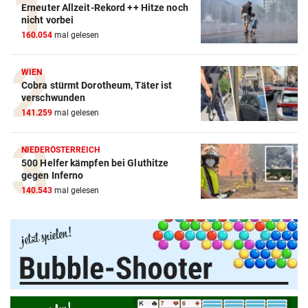
Erneuter Allzeit-Rekord ++ Hitze noch
nicht vorbei
160.054
mal gelesen
WIEN
Cobra stürmt Dorotheum, Täter ist
verschwunden
141.259
mal gelesen
NIEDERÖSTERREICH
500 Helfer kämpfen bei Gluthitze
Blutdruckmessgerät Vergleich
gegen Inferno
140.543
mal gelesen
ZUM VERGLEICH
Duschkopf Vergleich
ZUM VERGLEICH
Elektrische Zahnbürste Vergleich
ZUM VERGLEICH