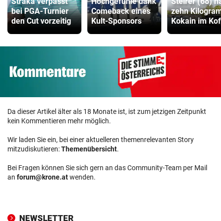
Straka verpasst
Hochgefühle dank
Steirer (68) h
bei PGA-Turnier
Comeback eines
zehn Kilogr
den Cut vorzeitig
Kult-Sponsors
Kokain im Kof
Da dieser Artikel älter als 18 Monate ist, ist zum jetzigen Zeitpunkt
kein Kommentieren mehr möglich.
Wir laden Sie ein, bei einer aktuelleren themenrelevanten Story
mitzudiskutieren:
Themenübersicht
.
Bei Fragen können Sie sich gern an das Community-Team per Mail
an
forum@krone.at
wenden.
NEWSLETTER