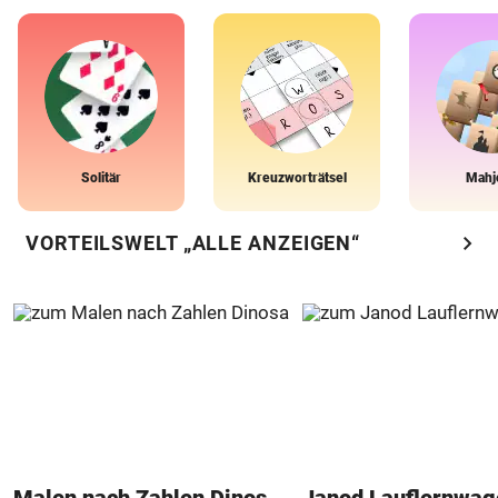
Solitär
Kreuzworträtsel
Mahj
chevron_right
VORTEILSWELT „ALLE ANZEIGEN“
Malen nach Zahlen Dinosaurier
Janod Lauflernwa