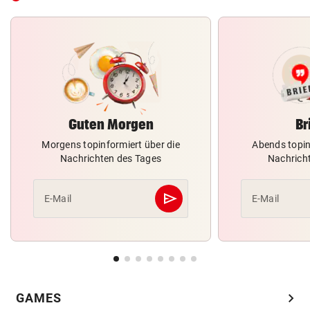
Guten Morgen
Br
Morgens topinformiert über die
Abends topin
Nachrichten des Tages
Nachrich
send
E-Mail
E-Mail
Abschicken
chevron_right
GAMES