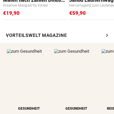
Kreativer Malspaß für Kinder
Hervorragend zum Laufenle
€19,90
€59,90
chevron_right
VORTEILSWELT MAGAZINE
GESUNDHEIT
GESUNDHEIT
REI