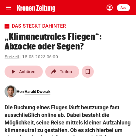
menu
account_circle
Navigation
Anmelden
Abo
close
Schließen
ein-/ausklappen
DAS STECKT DAHINTER
Abonnieren
„Klimaneutrales Fliegen“:
Abzocke oder Segen?
account_circle
arrow_right
Anmelden
Freizeit
15.08.2023 06:00
pin_drop
arrow_right
Bundesland auswäh
Wien
play_arrow
Anhören
Teilen
bookmark
Merkliste
Von
Harald Dworak
Suchbegriff
search
Die Buchung eines Fluges läuft heutzutage fast
eingeben
ausschließlich online ab. Dabei besteht die
Möglichkeit, seine Reise mittels kleiner Aufzahlung
klimaneutral zu gestalten. Ob es sich hierbei um