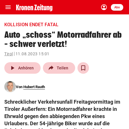
menu
account_circle
Navigation
Anmelden
Abo
close
Schließen
ein-/ausklappen
KOLLISION ENDET FATAL
Abonnieren
Auto „schoss“ Motorradfahrer ab
– schwer verletzt!
account_circle
arrow_right
Anmelden
Tirol
11.08.2023 15:01
pin_drop
arrow_right
Bundesland auswäh
Wien
play_arrow
Anhören
Teilen
bookmark
Merkliste
Von
Hubert Rauth
Suchbegriff
search
Schrecklicher Verkehrsunfall Freitagvormittag im
eingeben
Tiroler Außerfern: Ein Motorradfahrer krachte in
Ehrwald gegen den abbiegenden Pkw eines
Urlaubers. Der 54-jährige Biker wurde auf die