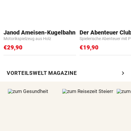
Janod Ameisen-Kugelbahn
Der Abenteuer Clu
Motorikspielzeug aus Holz
Spielerische Abenteuer mit P
€29,90
€19,90
chevron_right
VORTEILSWELT MAGAZINE