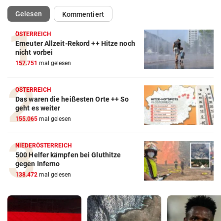
(ausgewählt)
Gelesen
Kommentiert
ÖSTERREICH
Erneuter Allzeit-Rekord ++ Hitze noch
nicht vorbei
157.751
mal gelesen
ÖSTERREICH
Das waren die heißesten Orte ++ So
geht es weiter
155.065
mal gelesen
NIEDERÖSTERREICH
500 Helfer kämpfen bei Gluthitze
gegen Inferno
138.472
mal gelesen