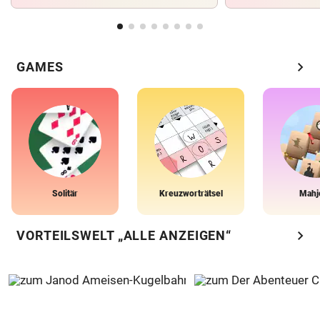
chevron_right
GAMES
Solitär
Kreuzworträtsel
Mahj
chevron_right
VORTEILSWELT „ALLE ANZEIGEN“