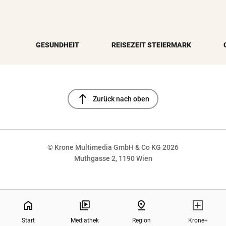
GESUNDHEIT
REISEZEIT STEIERMARK
north
Zurück nach oben
© Krone Multimedia GmbH & Co KG 2026
Muthgasse 2, 1190 Wien
NaN%
home
pin_drop
Start
Mediathek
Region
Krone+