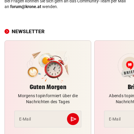
Bei Fragen können Sie sich gern an das Community-Team per Mail
an
forum@krone.at
wenden.
NEWSLETTER
Guten Morgen
Br
Morgens topinformiert über die
Abends topin
Nachrichten des Tages
Nachrich
send
E-Mail
E-Mail
Abschicken