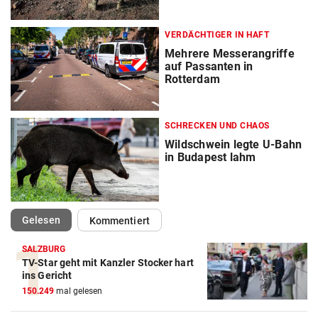
VERDÄCHTIGER IN HAFT
Mehrere Messerangriffe
auf Passanten in
Rotterdam
SCHRECKEN UND CHAOS
Wildschwein legte U-Bahn
in Budapest lahm
(ausgewählt)
Gelesen
Kommentiert
SALZBURG
TV-Star geht mit Kanzler Stocker hart
ins Gericht
150.249
mal gelesen