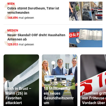
WIEN
Cobra stürmt Dorotheum, Täter ist
verschwunden
144.496
mal gelesen
MEDIEN
Neuer Skandal! ORF dreht Haushalten
Antennen ab
129.053
mal gelesen
Stich in Brust –
18 Millionen für
Mann (26) in
ein neues
Flammen grif
Favoriten
Gesundheitszentr
von Fritteuse 
attackiert
um
Vordach über