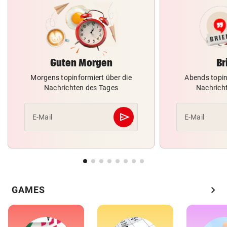
Guten Morgen
Br
Morgens topinformiert über die
Abends topin
Nachrichten des Tages
Nachrich
send
E-Mail
E-Mail
Abschicken
chevron_right
GAMES