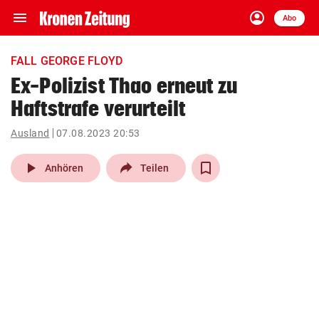
menu
account_circle
Navigation
Anmelden
Abo
close
Schließen
ein-/ausklappen
FALL GEORGE FLOYD
Abonnieren
Ex-Polizist Thao erneut zu
Haftstrafe verurteilt
account_circle
arrow_right
Anmelden
Ausland
07.08.2023 20:53
pin_drop
arrow_right
Bundesland auswäh
Wien
play_arrow
Anhören
Teilen
bookmark
Merkliste
Suchbegriff
search
eingeben