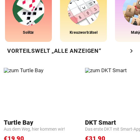
Solitär
Kreuzworträtsel
Mahj
chevron_right
VORTEILSWELT „ALLE ANZEIGEN“
Turtle Bay
DKT Smart
Aus dem Weg, hier kommen wir!
Das erste DKT mit Smart-Ap
€19,90
€31,90