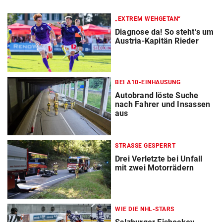
„EXTREM WEHGETAN“
Diagnose da! So steht‘s um
Austria-Kapitän Rieder
BEI A10-EINHAUSUNG
Autobrand löste Suche
nach Fahrer und Insassen
aus
STRASSE GESPERRT
Drei Verletzte bei Unfall
mit zwei Motorrädern
WIE DIE NHL-STARS