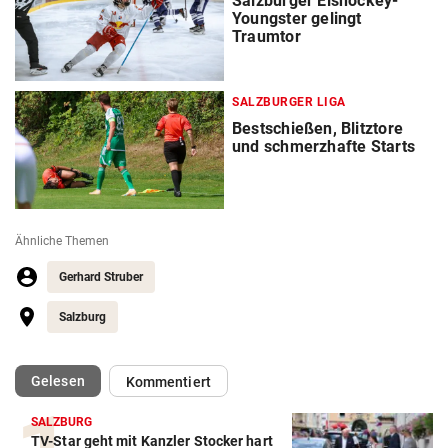
Salzburger Eishockey-
Youngster gelingt
Traumtor
SALZBURGER LIGA
Bestschießen, Blitztore
und schmerzhafte Starts
Ähnliche Themen
Gerhard Struber
Salzburg
(ausgewählt)
Gelesen
Kommentiert
SALZBURG
TV-Star geht mit Kanzler Stocker hart