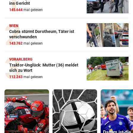
ins Gericht
145.644
mal gelesen
WIEN
Cobra stürmt Dorotheum, Täter ist
verschwunden
143.762
mal gelesen
VORARLBERG
Traktor-Unglück: Mutter (36) meldet
sich zu Wort
112.243
mal gelesen
Darum ist die