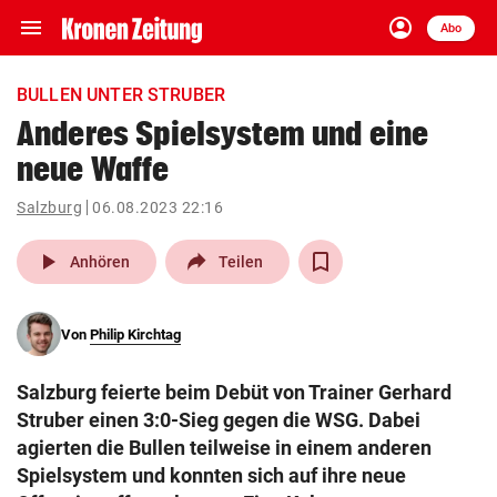
menu
account_circle
Navigation
Anmelden
Abo
close
Schließen
ein-/ausklappen
BULLEN UNTER STRUBER
Abonnieren
Anderes Spielsystem und eine
neue Waffe
account_circle
arrow_right
Anmelden
Salzburg
06.08.2023 22:16
pin_drop
arrow_right
Bundesland auswäh
Wien
play_arrow
Anhören
Teilen
bookmark
Merkliste
Von
Philip Kirchtag
Suchbegriff
search
Salzburg feierte beim Debüt von Trainer Gerhard
eingeben
Struber einen 3:0-Sieg gegen die WSG. Dabei
agierten die Bullen teilweise in einem anderen
Spielsystem und konnten sich auf ihre neue