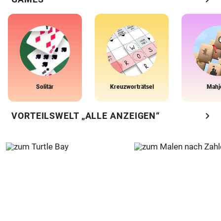
Solitär
Kreuzworträtsel
Mahj
chevron_right
VORTEILSWELT „ALLE ANZEIGEN“