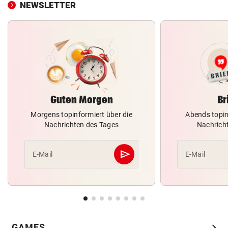
NEWSLETTER
Guten Morgen
Br
Morgens topinformiert über die
Abends topin
Nachrichten des Tages
Nachrich
send
E-Mail
E-Mail
Abschicken
chevron_right
GAMES