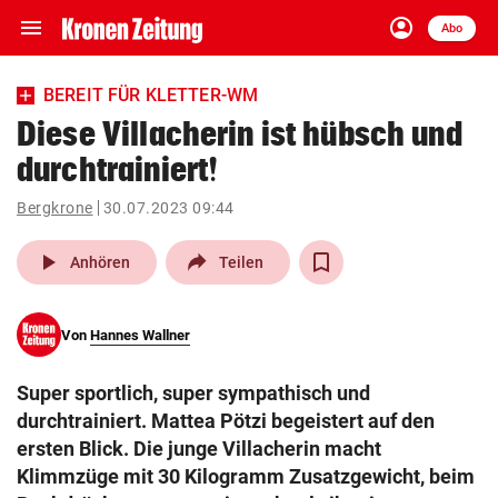
menu
account_circle
Navigation
Anmelden
Abo
close
Schließen
ein-/ausklappen
BEREIT FÜR KLETTER-WM
Abonnieren
Diese Villacherin ist hübsch und
durchtrainiert!
account_circle
arrow_right
Anmelden
Bergkrone
30.07.2023 09:44
pin_drop
arrow_right
Bundesland auswäh
Wien
play_arrow
Anhören
Teilen
bookmark
Merkliste
Von
Hannes Wallner
Suchbegriff
search
Super sportlich, super sympathisch und
eingeben
durchtrainiert. Mattea Pötzi begeistert auf den
ersten Blick. Die junge Villacherin macht
Klimmzüge mit 30 Kilogramm Zusatzgewicht, beim