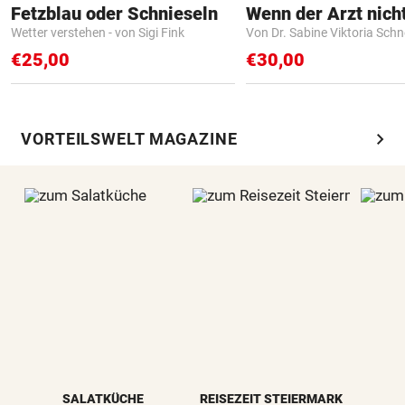
Fetzblau oder Schnieseln
Wetter verstehen - von Sigi Fink
Von Dr. Sabine Viktoria Schn
€25,00
€30,00
chevron_right
VORTEILSWELT MAGAZINE
SALATKÜCHE
REISEZEIT STEIERMARK