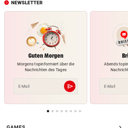
NEWSLETTER
Guten Morgen
Br
Morgens topinformiert über die
Abends topin
Nachrichten des Tages
Nachrich
send
E-Mail
E-Mail
Abschicken
chevron_right
GAMES