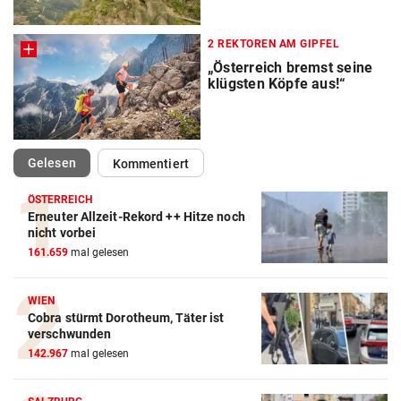
2 REKTOREN AM GIPFEL
„Österreich bremst seine
klügsten Köpfe aus!“
(ausgewählt)
Gelesen
Kommentiert
ÖSTERREICH
Erneuter Allzeit-Rekord ++ Hitze noch
nicht vorbei
161.659
mal gelesen
WIEN
Cobra stürmt Dorotheum, Täter ist
verschwunden
142.967
mal gelesen