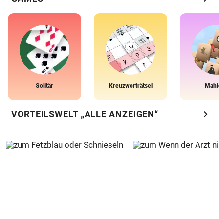
Solitär
Kreuzworträtsel
Mahj
chevron_right
VORTEILSWELT „ALLE ANZEIGEN“