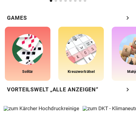
chevron_right
GAMES
Solitär
Kreuzworträtsel
Mahj
chevron_right
VORTEILSWELT „ALLE ANZEIGEN“