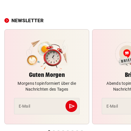
NEWSLETTER
Guten Morgen
Br
Morgens topinformiert über die
Abends topin
Nachrichten des Tages
Nachrich
send
E-Mail
E-Mail
Abschicken