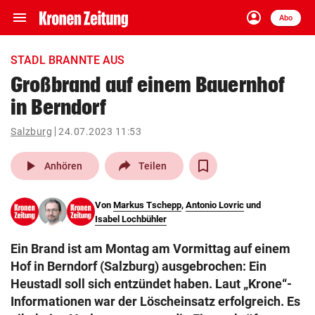
menu
account_circle
Navigation
Anmelden
Abo
close
Schließen
ein-/ausklappen
STADL BRANNTE AUS
Abonnieren
Großbrand auf einem Bauernhof
in Berndorf
account_circle
arrow_right
Anmelden
Salzburg
24.07.2023 11:53
pin_drop
arrow_right
Bundesland auswäh
Wien
play_arrow
Anhören
Teilen
bookmark
Merkliste
Von
Markus Tschepp
,
Antonio Lovric
und
Isabel Lochbühler
Suchbegriff
search
Ein Brand ist am Montag am Vormittag auf einem
eingeben
Hof in Berndorf (Salzburg) ausgebrochen: Ein
Heustadl soll sich entzündet haben. Laut „Krone“-
Informationen war der Löscheinsatz erfolgreich. Es