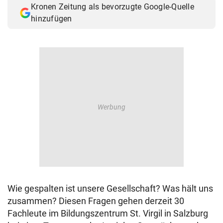
Kronen Zeitung als bevorzugte Google-Quelle
© Krone Multimedia GmbH & Co KG 2026
hinzufügen
Muthgasse 2, 1190 Wien
Wie gespalten ist unsere Gesellschaft? Was hält uns
zusammen? Diesen Fragen gehen derzeit 30
Fachleute im Bildungszentrum St. Virgil in Salzburg