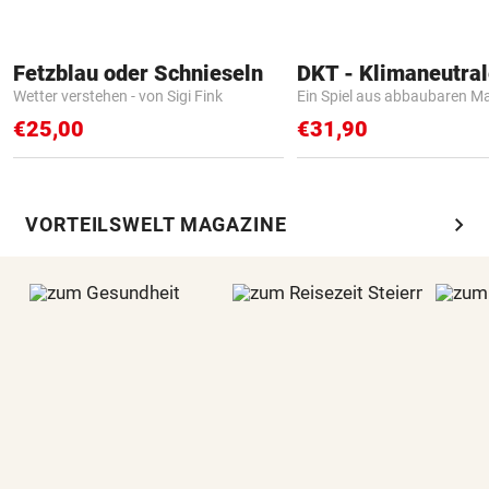
Fetzblau oder Schnieseln
Wetter verstehen - von Sigi Fink
Ein Spiel aus abbaubaren Ma
€25,00
€31,90
chevron_right
VORTEILSWELT MAGAZINE