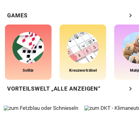
chevron_right
GAMES
Solitär
Kreuzworträtsel
Mahj
chevron_right
VORTEILSWELT „ALLE ANZEIGEN“