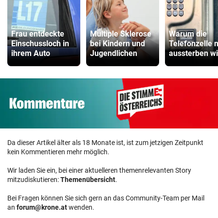
Frau entdeckte
Multiple Sklerose
Warum die
Einschussloch in
bei Kindern und
Telefonzelle n
ihrem Auto
Jugendlichen
aussterben wi
Da dieser Artikel älter als 18 Monate ist, ist zum jetzigen Zeitpunkt
kein Kommentieren mehr möglich.
Wir laden Sie ein, bei einer aktuelleren themenrelevanten Story
mitzudiskutieren:
Themenübersicht
.
Bei Fragen können Sie sich gern an das Community-Team per Mail
an
forum@krone.at
wenden.