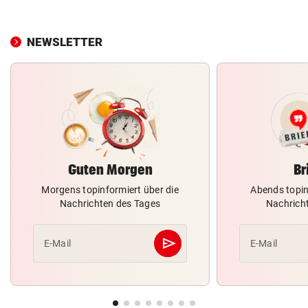
NEWSLETTER
Guten Morgen
Br
Morgens topinformiert über die
Abends topin
Nachrichten des Tages
Nachrich
send
E-Mail
E-Mail
Abschicken