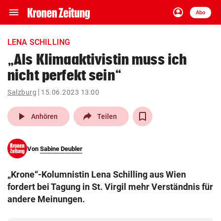
menu
account_circle
Navigation
Anmelden
Abo
close
Schließen
ein-/ausklappen
LENA SCHILLING
Abonnieren
„Als Klimaaktivistin muss ich
nicht perfekt sein“
account_circle
arrow_right
Anmelden
Salzburg
15.06.2023 13:00
pin_drop
arrow_right
Bundesland auswäh
Wien
play_arrow
Anhören
Teilen
bookmark
Merkliste
Von
Sabine Deubler
Suchbegriff
search
„Krone“-Kolumnistin Lena Schilling aus Wien
eingeben
fordert bei Tagung in St. Virgil mehr Verständnis für
andere Meinungen.