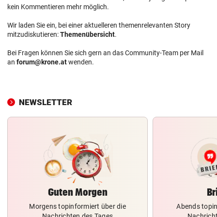
kein Kommentieren mehr möglich.
Wir laden Sie ein, bei einer aktuelleren themenrelevanten Story
mitzudiskutieren:
Themenübersicht
.
Bei Fragen können Sie sich gern an das Community-Team per Mail
an
forum@krone.at
wenden.
NEWSLETTER
Guten Morgen
Br
Morgens topinformiert über die
Abends topin
Nachrichten des Tages
Nachrich