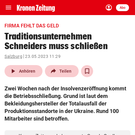
menu
account_circle
Navigation
Anmelden
Abo
close
Schließen
ein-/ausklappen
FIRMA FEHLT DAS GELD
Abonnieren
Traditionsunternehmen
Schneiders muss schließen
account_circle
arrow_right
Anmelden
Salzburg
23.05.2023 11:29
pin_drop
arrow_right
Bundesland auswäh
Wien
play_arrow
Anhören
Teilen
bookmark
Merkliste
Zwei Wochen nach der Insolvenzeröffnung kommt
die Betriebsschließung. Grund ist laut dem
Suchbegriff
Bekleidungshersteller der Totalausfall der
search
eingeben
Produktionsstandorte in der Ukraine. Rund 100
Mitarbeiter sind betroffen.