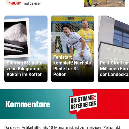
140.481
mal gelesen
Fehlstart
Steirer (68) hatte
komplett! Nächste
Polit-Streit u
zehn Kilogramm
Pleite für St.
Millionen Euro
Kokain im Koffer
Pölten
der Landeska
Da dieser Artikel älter als 18 Monate ist, ist zum jetzigen Zeitpunkt