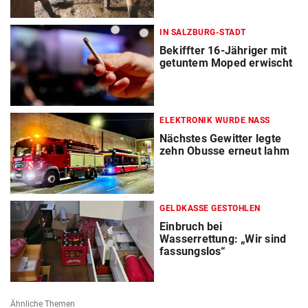
IN SALZBURG-STADT
Bekiffter 16-Jähriger mit
getuntem Moped erwischt
ELEKTRONIK WURDE NASS
Nächstes Gewitter legte
zehn Obusse erneut lahm
GELDKASSE GESTOHLEN
Einbruch bei
Wasserrettung: „Wir sind
fassungslos“
Ähnliche Themen