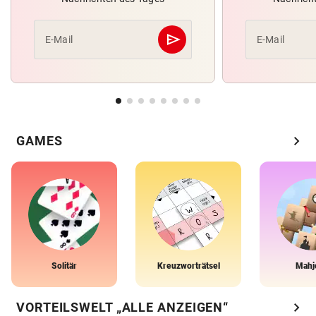
send
E-Mail
E-Mail
Abschicken
chevron_right
GAMES
Solitär
Kreuzworträtsel
Mahj
chevron_right
VORTEILSWELT „ALLE ANZEIGEN“