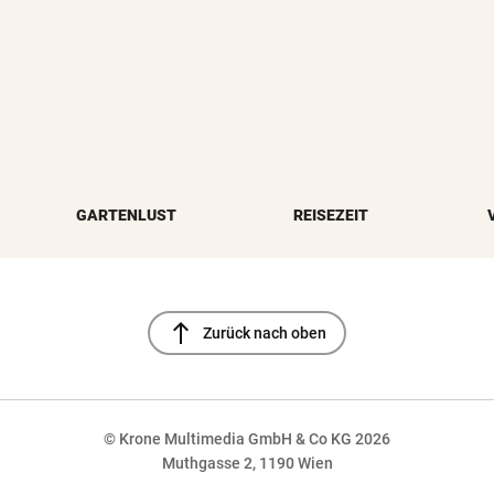
GARTENLUST
REISEZEIT
north
Zurück nach oben
© Krone Multimedia GmbH & Co KG 2026
Muthgasse 2, 1190 Wien