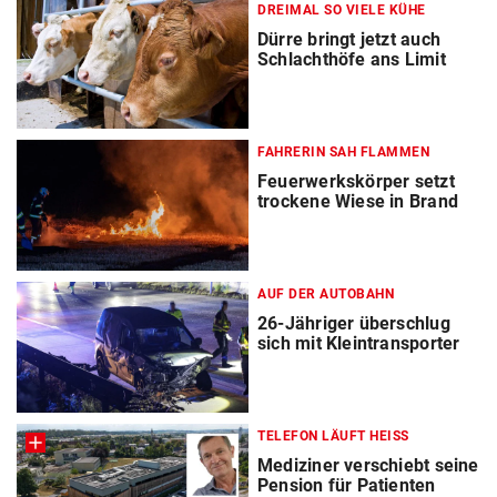
DREIMAL SO VIELE KÜHE
Dürre bringt jetzt auch
Schlachthöfe ans Limit
FAHRERIN SAH FLAMMEN
Feuerwerkskörper setzt
trockene Wiese in Brand
AUF DER AUTOBAHN
26-Jähriger überschlug
sich mit Kleintransporter
TELEFON LÄUFT HEISS
Mediziner verschiebt seine
Pension für Patienten