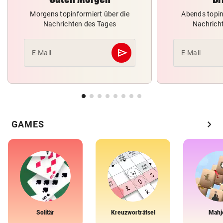
Morgens topinformiert über die
Abends topin
Nachrichten des Tages
Nachrich
send
E-Mail
E-Mail
Abschicken
chevron_right
GAMES
Solitär
Kreuzworträtsel
Mahj