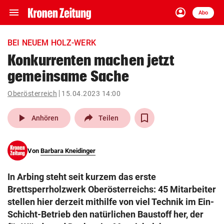
menu
account_circle
Navigation
Anmelden
Abo
close
Schließen
ein-/ausklappen
BEI NEUEM HOLZ-WERK
Abonnieren
Konkurrenten machen jetzt
gemeinsame Sache
account_circle
arrow_right
Anmelden
Oberösterreich
15.04.2023 14:00
pin_drop
arrow_right
Bundesland auswäh
Wien
play_arrow
Anhören
Teilen
bookmark
Merkliste
Von
Barbara Kneidinger
Suchbegriff
search
In Arbing steht seit kurzem das erste
eingeben
Brettsperrholzwerk Oberösterreichs: 45 Mitarbeiter
stellen hier derzeit mithilfe von viel Technik im Ein-
Schicht-Betrieb den natürlichen Baustoff her, der