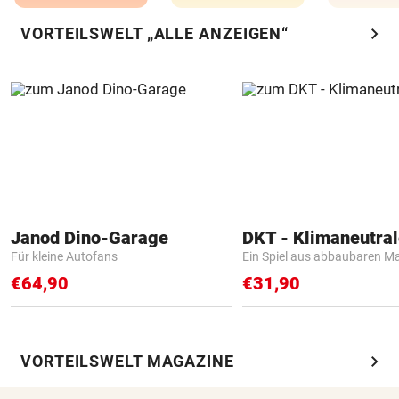
chevron_right
VORTEILSWELT „ALLE ANZEIGEN“
Janod Dino-Garage
Für kleine Autofans
Ein Spiel aus abbaubaren Ma
€64,90
€31,90
chevron_right
VORTEILSWELT MAGAZINE