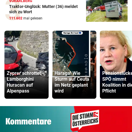
VORARLBERG
Traktor-Unglück: Mutter (36) meldet
sich zu Wort
111.602
mal gelesen
Zyprer schrottet
Haraga! Wie
Pensionslück
Lamborghini
Sturm auf Ceuta
SPÖ nimmt
Huracan auf
im Netz geplant
Koalition in di
Alpenpass
wird
Pflicht