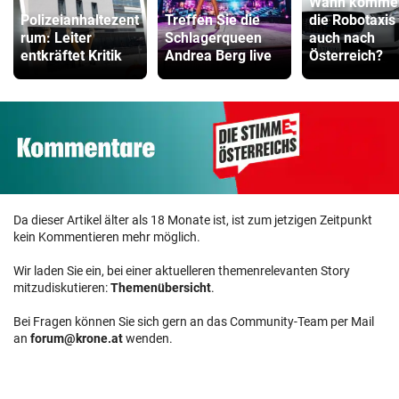
Wann komme
Polizeianhaltezent
Treffen Sie die
die Robotaxis
rum: Leiter
Schlagerqueen
auch nach
entkräftet Kritik
Andrea Berg live
Österreich?
Da dieser Artikel älter als 18 Monate ist, ist zum jetzigen Zeitpunkt
kein Kommentieren mehr möglich.
Wir laden Sie ein, bei einer aktuelleren themenrelevanten Story
mitzudiskutieren:
Themenübersicht
.
Bei Fragen können Sie sich gern an das Community-Team per Mail
an
forum@krone.at
wenden.