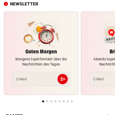
NEWSLETTER
Guten Morgen
Br
Morgens topinformiert über die
Abends topin
Nachrichten des Tages
Nachrich
send
E-Mail
E-Mail
Abschicken