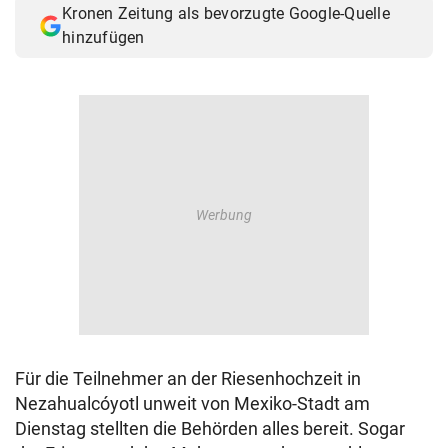
Kronen Zeitung als bevorzugte Google-Quelle
© Krone Multimedia GmbH & Co KG 2026
hinzufügen
Muthgasse 2, 1190 Wien
Für die Teilnehmer an der Riesenhochzeit in
Nezahualcóyotl unweit von Mexiko-Stadt am
Dienstag stellten die Behörden alles bereit. Sogar