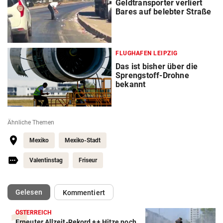
Geldtransporter verliert
Bares auf belebter Straße
FLUGHAFEN LEIPZIG
Das ist bisher über die
Sprengstoff-Drohne
bekannt
Ähnliche Themen
Mexiko
Mexiko-Stadt
Valentinstag
Friseur
(ausgewählt)
Gelesen
Kommentiert
ÖSTERREICH
Erneuter Allzeit-Rekord ++ Hitze noch