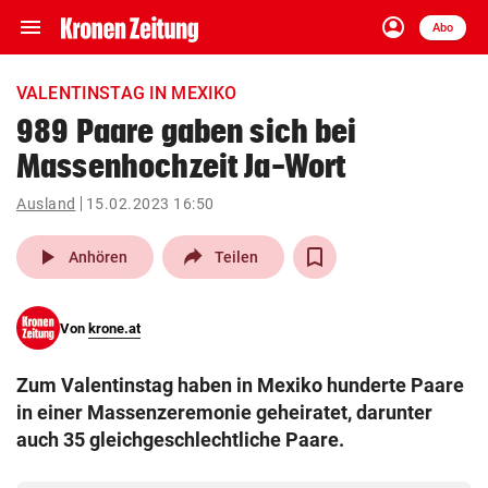
menu
account_circle
Navigation
Anmelden
Abo
close
Schließen
ein-/ausklappen
VALENTINSTAG IN MEXIKO
Abonnieren
989 Paare gaben sich bei
Massenhochzeit Ja-Wort
account_circle
arrow_right
Anmelden
Ausland
15.02.2023 16:50
pin_drop
arrow_right
Bundesland auswäh
Wien
play_arrow
Anhören
Teilen
bookmark
Merkliste
Von
krone.at
Suchbegriff
search
Zum Valentinstag haben in Mexiko hunderte Paare
eingeben
in einer Massenzeremonie geheiratet, darunter
auch 35 gleichgeschlechtliche Paare.