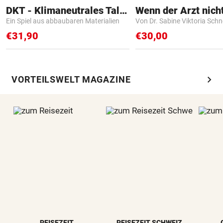
DKT - Klimaneutrales Talent
Ein Spiel aus abbaubaren Materialien
Von Dr. Sabine Viktoria Schn
€31,90
€30,00
chevron_right
VORTEILSWELT MAGAZINE
REISEZEIT
REISEZEIT SCHWEIZ