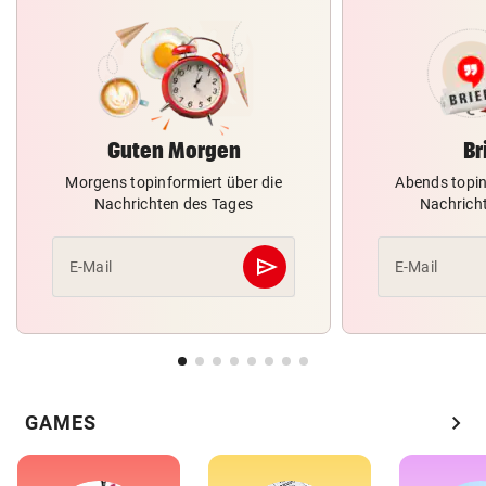
Guten Morgen
Br
Morgens topinformiert über die
Abends topin
Nachrichten des Tages
Nachrich
send
E-Mail
E-Mail
Abschicken
chevron_right
GAMES