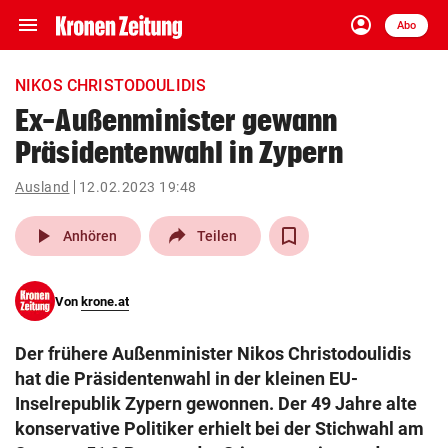
menu
account_circle
Navigation
Anmelden
Abo
close
Schließen
ein-/ausklappen
NIKOS CHRISTODOULIDIS
Abonnieren
Ex-Außenminister gewann
Präsidentenwahl in Zypern
account_circle
arrow_right
Anmelden
Ausland
12.02.2023 19:48
pin_drop
arrow_right
Bundesland auswäh
Wien
play_arrow
Anhören
Teilen
bookmark
Merkliste
Von
krone.at
Suchbegriff
search
Der frühere Außenminister Nikos Christodoulidis
eingeben
hat die Präsidentenwahl in der kleinen EU-
Inselrepublik Zypern gewonnen. Der 49 Jahre alte
konservative Politiker erhielt bei der Stichwahl am