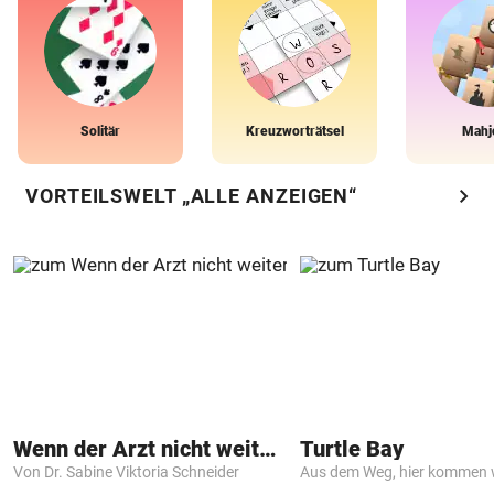
Solitär
Kreuzworträtsel
Mahj
chevron_right
VORTEILSWELT „ALLE ANZEIGEN“
Wenn der Arzt nicht weiter weiß
Turtle Bay
Von Dr. Sabine Viktoria Schneider
Aus dem Weg, hier kommen w