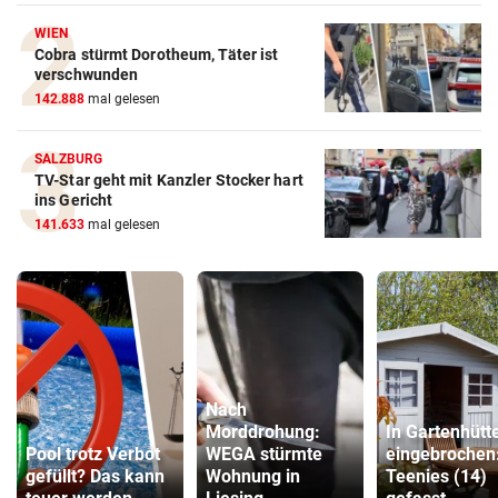
WIEN
Cobra stürmt Dorotheum, Täter ist
verschwunden
142.888
mal gelesen
SALZBURG
TV-Star geht mit Kanzler Stocker hart
ins Gericht
141.633
mal gelesen
Nach
Morddrohung:
In Gartenhütt
Pool trotz Verbot
WEGA stürmte
eingebrochen
gefüllt? Das kann
Wohnung in
Teenies (14)