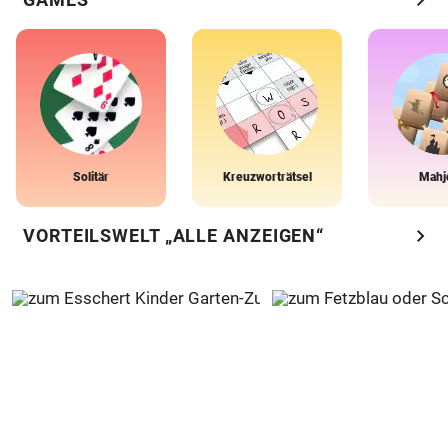
Solitär
Kreuzworträtsel
Mahj
chevron_right
VORTEILSWELT „ALLE ANZEIGEN“