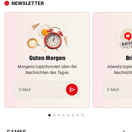
NEWSLETTER
Guten Morgen
Br
Morgens topinformiert über die
Abends topin
Nachrichten des Tages
Nachrich
send
E-Mail
E-Mail
Abschicken
chevron_right
GAMES