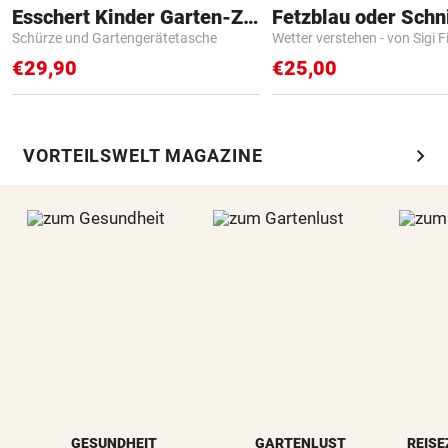
Esschert Kinder Garten-Zubehör
Fetzblau oder Schn
Schürze und Gartengerätetasche
Wetter verstehen - von Sigi F
€29,90
€25,00
chevron_right
VORTEILSWELT MAGAZINE
GESUNDHEIT
GARTENLUST
REISE