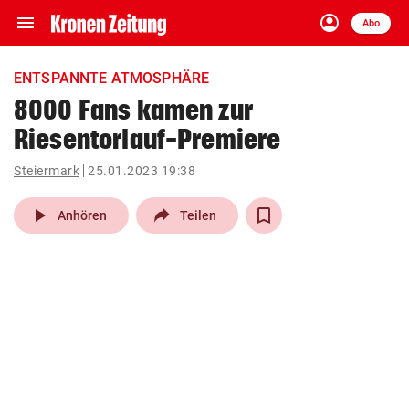
menu
account_circle
Navigation
Anmelden
Abo
close
Schließen
ein-/ausklappen
ENTSPANNTE ATMOSPHÄRE
Abonnieren
8000 Fans kamen zur
Riesentorlauf-Premiere
account_circle
arrow_right
Anmelden
Steiermark
25.01.2023 19:38
pin_drop
arrow_right
Bundesland auswäh
Wien
play_arrow
Anhören
Teilen
bookmark
Merkliste
Suchbegriff
search
eingeben