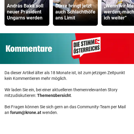
András Baka soll
Dürre bringt jetzt
„Wenn wir Mei
neuer Präsident
auch Schlachthöfe
werden, mac
Ungarns werden
ans Limit
ich weiter“
Da dieser Artikel älter als 18 Monate ist, ist zum jetzigen Zeitpunkt
kein Kommentieren mehr möglich.
Wir laden Sie ein, bei einer aktuelleren themenrelevanten Story
mitzudiskutieren:
Themenübersicht
.
Bei Fragen können Sie sich gern an das Community-Team per Mail
an
forum@krone.at
wenden.