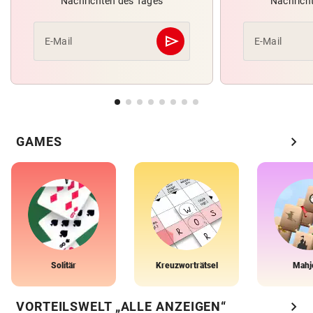
Nachrichten des Tages
Nachrich
send
E-Mail
E-Mail
Abschicken
chevron_right
GAMES
Solitär
Kreuzworträtsel
Mahj
chevron_right
VORTEILSWELT „ALLE ANZEIGEN“