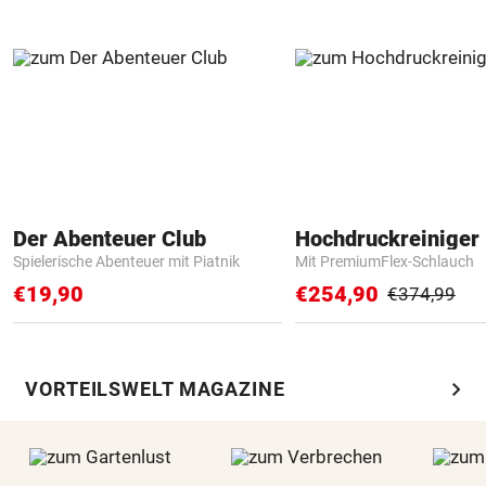
Der Abenteuer Club
Hochdruckreiniger 
Spielerische Abenteuer mit Piatnik
Mit PremiumFlex-Schlauch
€19,90
€254,90
€374,99
chevron_right
VORTEILSWELT MAGAZINE