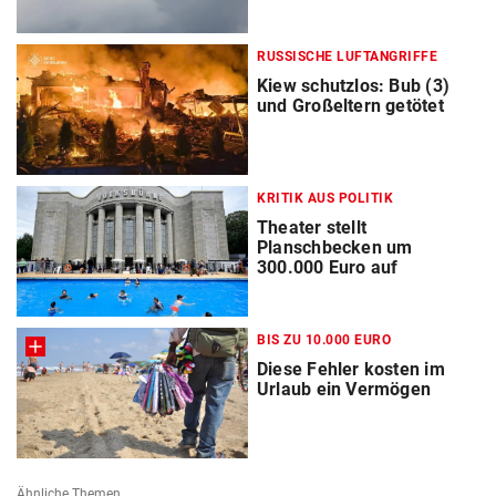
RUSSISCHE LUFTANGRIFFE
Kiew schutzlos: Bub (3)
und Großeltern getötet
KRITIK AUS POLITIK
Theater stellt
Planschbecken um
300.000 Euro auf
BIS ZU 10.000 EURO
Diese Fehler kosten im
Urlaub ein Vermögen
Ähnliche Themen