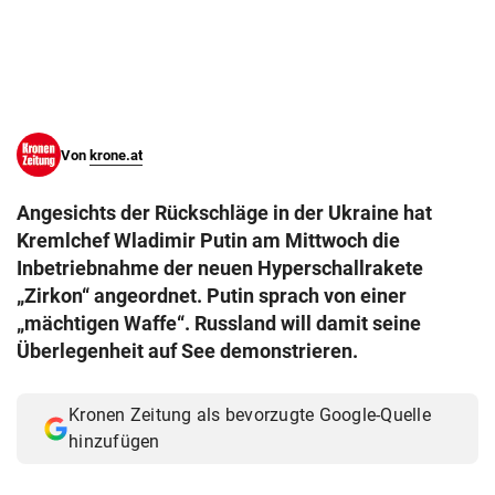
© Krone Multimedia GmbH & Co KG 2026
Muthgasse 2, 1190 Wien
Von
krone.at
Angesichts der Rückschläge in der Ukraine hat
Kremlchef Wladimir Putin am Mittwoch die
Inbetriebnahme der neuen Hyperschallrakete
„Zirkon“ angeordnet. Putin sprach von einer
„mächtigen Waffe“. Russland will damit seine
Überlegenheit auf See demonstrieren.
Kronen Zeitung als bevorzugte Google-Quelle
hinzufügen