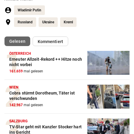
Wladimir Putin
Russland
Ukraine
Kreml
(ausgewählt)
Gelesen
Kommentiert
ÖSTERREICH
Erneuter Allzeit-Rekord ++ Hitze noch
nicht vorbei
161.659
mal gelesen
WIEN
Cobra stürmt Dorotheum, Täter ist
verschwunden
142.967
mal gelesen
SALZBURG
TV-Star geht mit Kanzler Stocker hart
ins Gericht