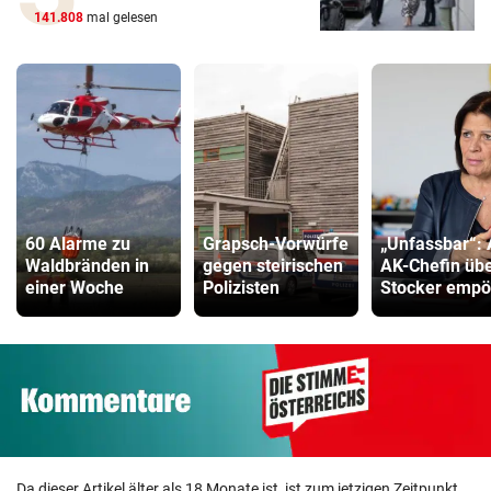
141.808
mal gelesen
60 Alarme zu
Grapsch-Vorwürfe
„Unfassbar“:
Waldbränden in
gegen steirischen
AK-Chefin üb
einer Woche
Polizisten
Stocker empö
Da dieser Artikel älter als 18 Monate ist, ist zum jetzigen Zeitpunkt