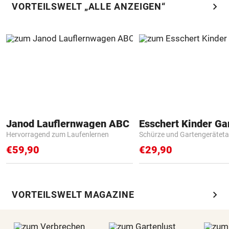
chevron_right
VORTEILSWELT „ALLE ANZEIGEN“
Janod Lauflernwagen ABC
Hervorragend zum Laufenlernen
Schürze und Gartengerätet
€59,90
€29,90
chevron_right
VORTEILSWELT MAGAZINE