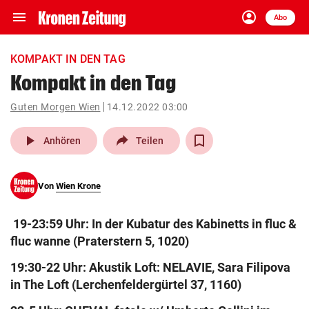
menu
account_circle
Navigation
Anmelden
Abo
close
Schließen
ein-/ausklappen
KOMPAKT IN DEN TAG
Abonnieren
Kompakt in den Tag
account_circle
arrow_right
Guten Morgen Wien
14.12.2022 03:00
Anmelden
play_arrow
Anhören
Teilen
pin_drop
arrow_right
Bundesland auswäh
Wien
bookmark
Von
Wien Krone
Merkliste
19-23:59 Uhr: In der Kubatur des Kabinetts in fluc &
Suchbegriff
search
fluc wanne (Praterstern 5, 1020)
eingeben
19:30-22 Uhr: Akustik Loft: NELAVIE, Sara Filipova
in The Loft (Lerchenfeldergürtel 37, 1160)