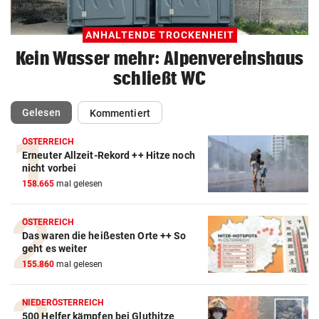
ANHALTENDE TROCKENHEIT
Kein Wasser mehr: Alpenvereinshaus
schließt WC
(ausgewählt)
Gelesen
Kommentiert
ÖSTERREICH
Erneuter Allzeit-Rekord ++ Hitze noch
nicht vorbei
158.665
mal gelesen
ÖSTERREICH
Das waren die heißesten Orte ++ So
geht es weiter
155.860
mal gelesen
NIEDERÖSTERREICH
500 Helfer kämpfen bei Gluthitze