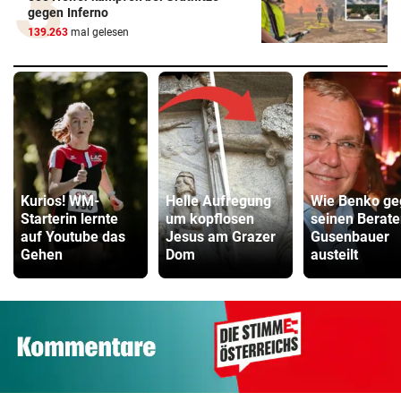
gegen Inferno
139.263
mal gelesen
Kurios! WM-
Helle Aufregung
Wie Benko ge
Starterin lernte
um kopflosen
seinen Berate
auf Youtube das
Jesus am Grazer
Gusenbauer
Gehen
Dom
austeilt