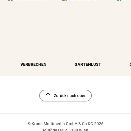
VERBRECHEN
GARTENLUST
north
Zurück nach oben
© Krone Multimedia GmbH & Co KG 2026
Muthgasse 2, 1190 Wien