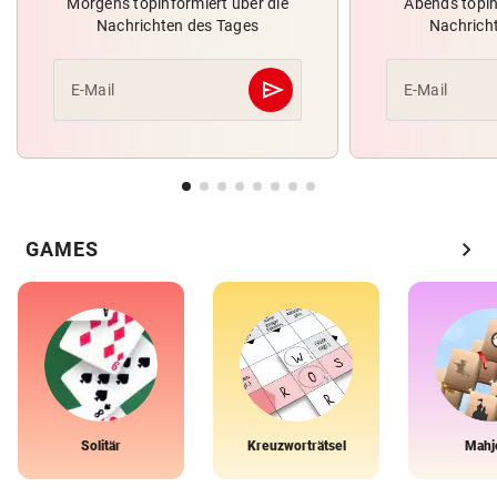
Morgens topinformiert über die
Abends topin
Nachrichten des Tages
Nachrich
send
E-Mail
E-Mail
Abschicken
chevron_right
GAMES
Solitär
Kreuzworträtsel
Mahj