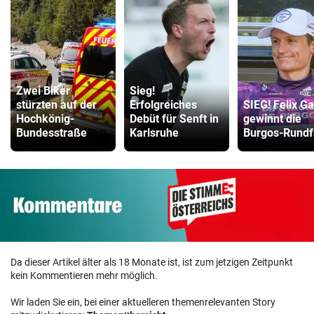
Zwei Biker
Sieg!
stürzten auf der
Erfolgreiches
SIEG! Felix Ga
Hochkönig-
Debüt für Senft in
gewinnt die
Bundesstraße
Karlsruhe
Burgos-Rundf
Da dieser Artikel älter als 18 Monate ist, ist zum jetzigen Zeitpunkt
kein Kommentieren mehr möglich.
Wir laden Sie ein, bei einer aktuelleren themenrelevanten Story