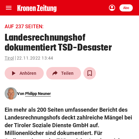
menu
account_circle
Navigation
Anmelden
Abo
close
Schließen
ein-/ausklappen
AUF 237 SEITEN:
Abonnieren
Landesrechnungshof
dokumentiert TSD-Desaster
account_circle
arrow_right
Anmelden
Tirol
22.11.2022 13:44
pin_drop
arrow_right
Bundesland auswäh
Wien
play_arrow
Anhören
Teilen
bookmark
Merkliste
Von
Philipp Neuner
Suchbegriff
search
Ein mehr als 200 Seiten umfassender Bericht des
eingeben
Landesrechnungshofs deckt zahlreiche Mängel bei
der Tiroler Soziale Dienste GmbH auf.
Millionenlöcher sind dokumentiert. Für