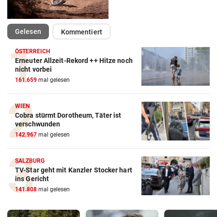
(ausgewählt)
Gelesen
Kommentiert
ÖSTERREICH
Erneuter Allzeit-Rekord ++ Hitze noch
nicht vorbei
161.659
mal gelesen
WIEN
Cobra stürmt Dorotheum, Täter ist
verschwunden
142.967
mal gelesen
SALZBURG
TV-Star geht mit Kanzler Stocker hart
ins Gericht
141.808
mal gelesen