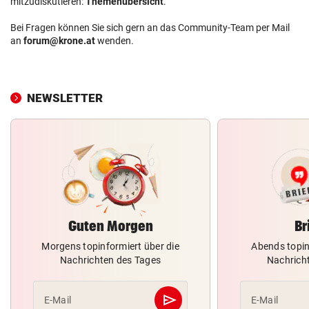
mitzudiskutieren:
Themenübersicht
.
Bei Fragen können Sie sich gern an das Community-Team per Mail
an
forum@krone.at
wenden.
NEWSLETTER
Guten Morgen
Br
Morgens topinformiert über die
Abends topin
Nachrichten des Tages
Nachrich
send
E-Mail
E-Mail
Abschicken