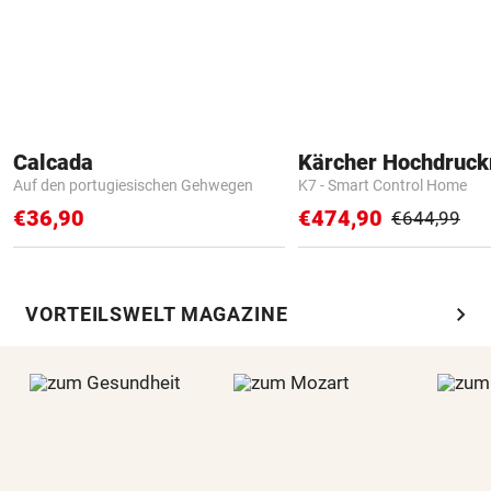
Calcada
Kärcher Hochdruck
Auf den portugiesischen Gehwegen
K7 - Smart Control Home
€36,90
€474,90
€644,99
chevron_right
VORTEILSWELT MAGAZINE