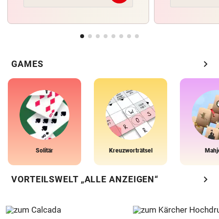
chevron_right
GAMES
Solitär
Kreuzworträtsel
Mahj
chevron_right
VORTEILSWELT „ALLE ANZEIGEN“