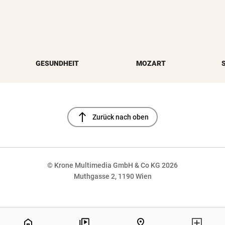
GESUNDHEIT
MOZART
north
Zurück nach oben
© Krone Multimedia GmbH & Co KG 2026
Muthgasse 2, 1190 Wien
NaN%
home
pin_drop