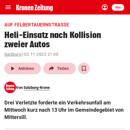
menu
account_circle
Navigation
Anmelden
Abo
close
Schließen
ein-/ausklappen
AUF FELBERTAUERNSTRASSE
Abonnieren
Heli-Einsatz nach Kollision
zweier Autos
account_circle
arrow_right
Anmelden
Salzburg
02.11.2022 21:00
pin_drop
arrow_right
Bundesland auswäh
Wien
play_arrow
Anhören
Teilen
bookmark
Merkliste
Von
Salzburg-Krone
Suchbegriff
search
Drei Verletzte forderte ein Verkehrsunfall am
eingeben
Mittwoch kurz nach 13 Uhr im Gemeindegebiet von
Mittersill.