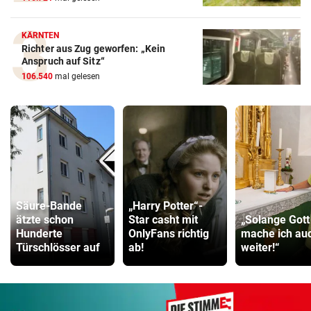
KÄRNTEN
Richter aus Zug geworfen: „Kein
Anspruch auf Sitz“
106.540
mal gelesen
Säure-Bande
„Harry Potter“-
ätzte schon
Star casht mit
„Solange Gott 
Hunderte
OnlyFans richtig
mache ich au
Türschlösser auf
ab!
weiter!“