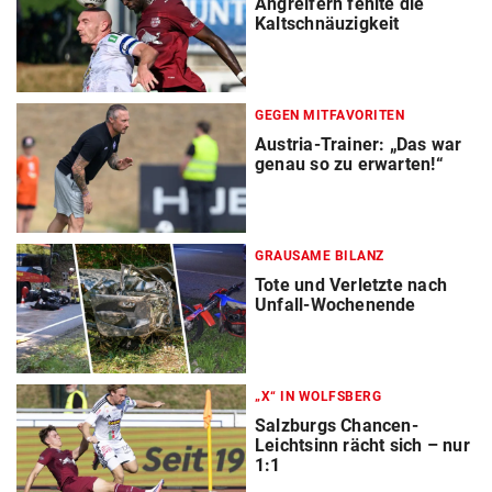
Angreifern fehlte die
Kaltschnäuzigkeit
GEGEN MITFAVORITEN
Austria-Trainer: „Das war
genau so zu erwarten!“
GRAUSAME BILANZ
Tote und Verletzte nach
Unfall-Wochenende
„X“ IN WOLFSBERG
Salzburgs Chancen-
Leichtsinn rächt sich – nur
1:1