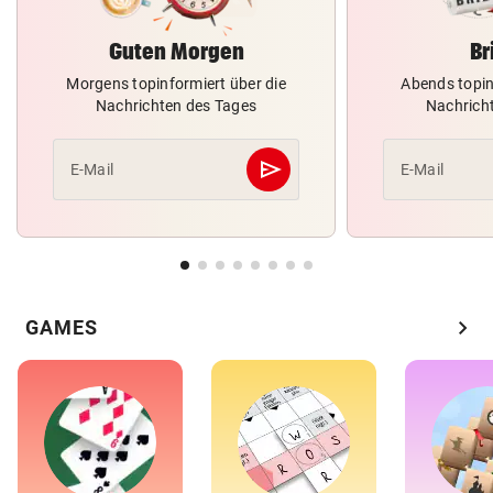
Guten Morgen
Br
Morgens topinformiert über die
Abends topin
Nachrichten des Tages
Nachrich
send
E-Mail
E-Mail
Abschicken
chevron_right
GAMES