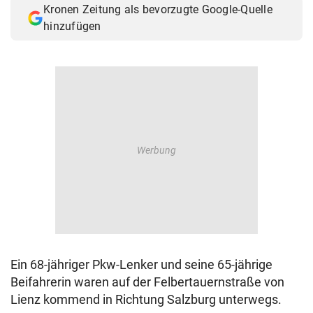
Kronen Zeitung als bevorzugte Google-Quelle
© Krone Multimedia GmbH & Co KG 2026
hinzufügen
Muthgasse 2, 1190 Wien
Ein 68-jähriger Pkw-Lenker und seine 65-jährige
Beifahrerin waren auf der Felbertauernstraße von
Lienz kommend in Richtung Salzburg unterwegs.