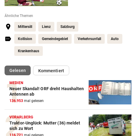
Ähnliche Themen
Mittersill
Lienz
Salzburg
Kollision
Gemeindegebiet
Verkehrsunfall
Auto
Krankenhaus
(ausgewählt)
Gelesen
Kommentiert
MEDIEN
Neuer Skandal! ORF dreht Haushalten
Antennen ab
136.953
mal gelesen
VORARLBERG
Traktor-Unglück: Mutter (36) meldet
sich zu Wort
116.721
mal gelesen