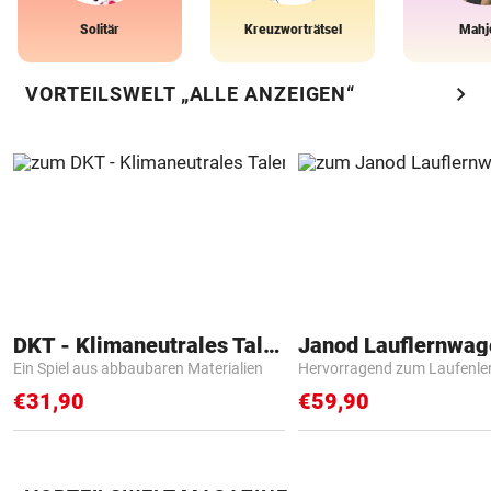
Solitär
Kreuzworträtsel
Mahj
chevron_right
VORTEILSWELT „ALLE ANZEIGEN“
DKT - Klimaneutrales Talent
Janod Lauflernwa
Ein Spiel aus abbaubaren Materialien
Hervorragend zum Laufenle
€31,90
€59,90