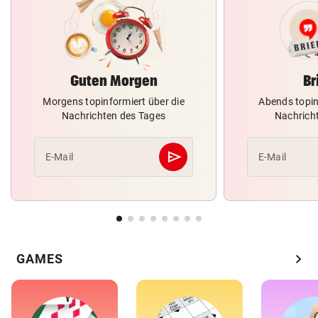
Guten Morgen
Br
Morgens topinformiert über die
Abends topin
Nachrichten des Tages
Nachrich
send
E-Mail
E-Mail
Abschicken
chevron_right
GAMES