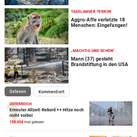
TAGELANGER TERROR
Aggro-Affe verletzte 18
Menschen: Eingefangen!
„MÄCHTIG UND SCHÖN“
Mann (37) gesteht
Brandstiftung in den USA
(ausgewählt)
Gelesen
Kommentiert
ÖSTERREICH
Erneuter Allzeit-Rekord ++ Hitze noch
nicht vorbei
159.004
mal gelesen