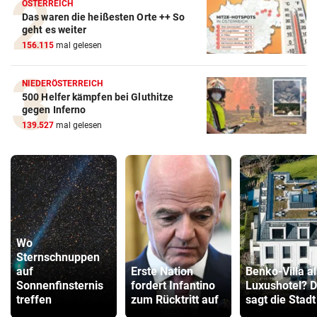
ÖSTERREICH
Das waren die heißesten Orte ++ So
geht es weiter
156.115
mal gelesen
NIEDERÖSTERREICH
500 Helfer kämpfen bei Gluthitze
gegen Inferno
139.527
mal gelesen
Wo
Sternschnuppen
auf
Erste Nation
Benko-Villa al
Sonnenfinsternis
fordert Infantino
Luxushotel? 
treffen
zum Rücktritt auf
sagt die Stadt