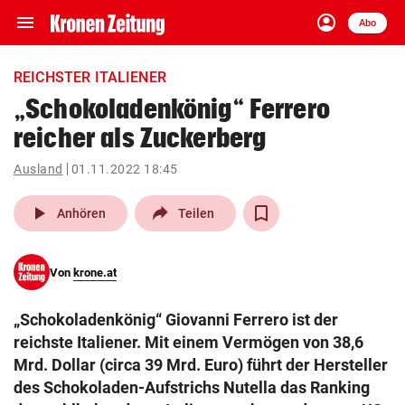
menu
account_circle
Navigation
Anmelden
Abo
close
Schließen
ein-/ausklappen
REICHSTER ITALIENER
Abonnieren
„Schokoladenkönig“ Ferrero
reicher als Zuckerberg
account_circle
arrow_right
Anmelden
Ausland
01.11.2022 18:45
pin_drop
arrow_right
Bundesland auswäh
Wien
play_arrow
Anhören
Teilen
bookmark
Merkliste
Von
krone.at
Suchbegriff
search
„Schokoladenkönig“ Giovanni Ferrero ist der
eingeben
reichste Italiener. Mit einem Vermögen von 38,6
Mrd. Dollar (circa 39 Mrd. Euro) führt der Hersteller
des Schokoladen-Aufstrichs Nutella das Ranking