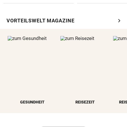
chevron_right
VORTEILSWELT MAGAZINE
GESUNDHEIT
REISEZEIT
REI